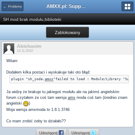
AMXX.pl: Support AMX Mod X i SourceMod
← Problemy
SH mod brak modułu,biblioteki
Zablokowany
Abichasim
14.11.2010
Witam
Dodałem kilka postaci i wyskakuje taki oto błąd:
plugin "sh_yoda.
amxx
"failed to load : Module/Library "Supe
Ja widzę że brakuje tu jakiegoś modułu ale na jakimś angielskim
forum czytałem że coś tam wersja
amx
moda coś tam (średnio znam
angielski
)
Moja wersja amxmoda to 1.8.1.3746
Co mam zrobić żeby to działało??
Udostępnij
Udostępnij