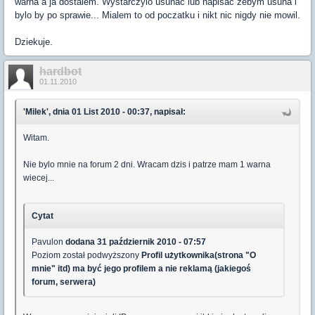
warna a ja dostalem. Wystarczylo usunac lub napisac zebym usuna i
bylo by po sprawie... Mialem to od poczatku i nikt nic nigdy nie mowil.
Dziekuje.
hardbot
01.11.2010
'Milek', dnia 01 List 2010 - 00:37, napisał:
Witam.
Nie bylo mnie na forum 2 dni. Wracam dzis i patrze mam 1 warna
wiecej...
Cytat
Pavulon
dodana 31 październik 2010 - 07:57
Poziom został podwyższony
Profil użytkownika(strona "O
mnie" itd) ma być jego profilem a nie reklamą (jakiegoś
forum, serwera)