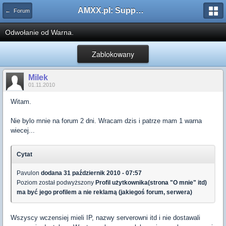
AMXX.pl: Support AMX Mod X i SourceMod
← Forum
Odwołanie od Warna.
Zablokowany
Milek
01.11.2010
Witam.
Nie bylo mnie na forum 2 dni. Wracam dzis i patrze mam 1 warna
wiecej...
Cytat
Pavulon
dodana 31 październik 2010 - 07:57
Poziom został podwyższony
Profil użytkownika(strona "O mnie" itd)
ma być jego profilem a nie reklamą (jakiegoś forum, serwera)
Wszyscy wczensiej mieli IP, nazwy serverowni itd i nie dostawali