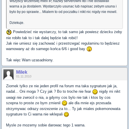
Wszyscy wczensiej mieli IP, nazwy serverowni itd i nie dostawali
warna a ja dostalem. Wystarczylo usunac lub napisac zebym usuna i
bylo by po sprawie... Mialem to od poczatku i nikt nic nigdy nie mowil.
Dziekuje.
Powiedzieć nie wystarczy, to tak samo jak powiesz dziecku żeby
nie robiło tak to i tak dalej będzie tak robić!
Jak nie umiesz się zachować i przestrzegać regulaminu to będziesz
warnowany aż do samego końca 6/6 i good bay
Tak więc Warn uzasadniony.
Milek
01.11.2010
Ziomek tylko ze nie jeden profil na forum ma taka sygnature jak ja,
nadal... Oni moga ? Czy jak ? Bo to troche nie fear
nigdy mi nikt
uwagi nie zwrocil o nia, a gdymy cos bylo nie tak i ktos by cos
szepna to proste ze bym zmienil
ale dla mnie ejs przesada
otrzymywac odrazy osrzezenie za to... Ty jak miales pokemonowata
sygnature to Ci warna nie wklepali
Mysle ze mozemy sobie darowac tego 1 warna.