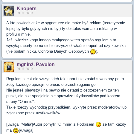
Knopers
01.11.2010
A kto powiedział że w sygnaturce nie może być reklam (teoretycznie
lepiej by było gdyby ich nie był) ty dostałeś warna za reklamę w
profilu o mnie.
Jeśli widzisz kogo innego łamiącego w ten sposób regulamin to
wysyłaj raporty bo na ciebie przyszedł właśnie raport od użytkownika
(nie podam nicku, Ochrona Danych Osobowych
).
mgr inż. Pavulon
01.11.2010
Regulamin jest dla wszystkich taki sam i nie został stworzony po to
żeby każdego uprzejmie prosić o przestrzeganie go.
Nie jesteś pierwszy i na pewno nie ostatni z ostrzeżeniem za ten
punkt, ale nikt specjalnie nie sprawdza użytkowników pod kontem
strony "O mnie".
Takie rzeczy wychodzą przypadkiem, wykryte przez moderatorów lub
zgłoszone przez użytkowników.
[uwaga='Mafia']Autor pomylił "O mnie" z Podpisem
ze tam kazdy
ma
[/uwaga]