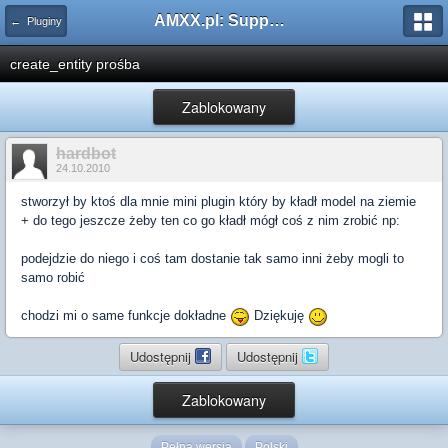
AMXX.pl: Support AMX Mod X i SourceMod
← Pluginy
create_entity prośba
Zablokowany
hardbot
24.10.2010
stworzył by ktoś dla mnie mini plugin który by kładł model na ziemie
+ do tego jeszcze żeby ten co go kładł mógł coś z nim zrobić np:
podejdzie do niego i coś tam dostanie tak samo inni żeby mogli to
samo robić
chodzi mi o same funkcje dokładne
Dziękuję
Udostępnij
Udostępnij
Zablokowany
Pełna wersja
Polski