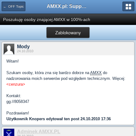
AMXX.pl: Support AMX Mod X i SourceMod
← OFF Topic
Poszukuję osoby znającej AMXX w 100%-ach
Zablokowany
Mody
24.10.2010
Witam!
Szukam osoby, która zna się bardzo dobrze na
AMXX
do
nadzorowania moich serwerów pod względem technicznym. Więcej:
<cenzura>
Kontakt:
gg://8058347
Pozdrawiam!
Użytkownik
Knopers
edytował ten post 24.10.2010 17:36
Adminek AMXX.PL