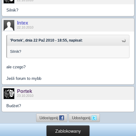
22.10.2010
Silnik?
Intex
22.10.2010
'Portek', dnia 22 Paź 2010 - 18:55, napisał:
Silnik?
ale czego?
Jeśli forum to mybb
Portek
23.10.2010
Budżet?
Udostępnij
Udostępnij
Zablokowany