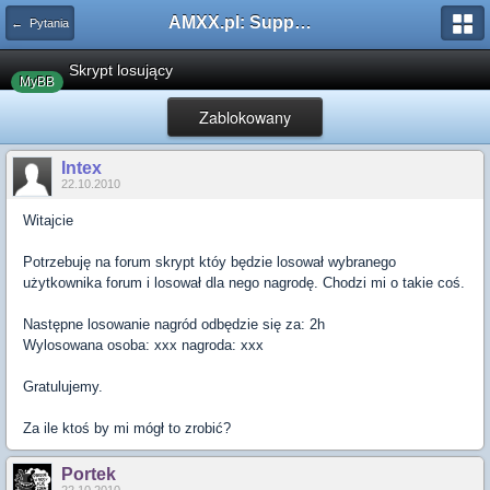
AMXX.pl: Support AMX Mod X i SourceMod
← Pytania
Skrypt losujący
MyBB
Zablokowany
Intex
22.10.2010
Witajcie
Potrzebuję na forum skrypt któy będzie losował wybranego
użytkownika forum i losował dla nego nagrodę. Chodzi mi o takie coś.
Następne losowanie nagród odbędzie się za: 2h
Wylosowana osoba: xxx nagroda: xxx
Gratulujemy.
Za ile ktoś by mi mógł to zrobić?
Portek