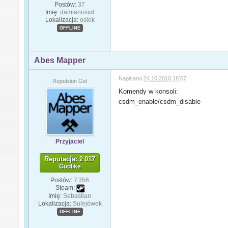
Postów:
37
Imię:
damianosxd
Lokalizacja:
osiek
OFFLINE
Abes Mapper
Napisano
24.10.2010 18:57
Repulsion Gel
Komendy w konsoli:
csdm_enable/csdm_disable
Przyjaciel
Reputacja: 2 017
Godlike
Postów:
7 356
Steam:
Imię:
Sebastian
Lokalizacja:
Sulejówek
OFFLINE