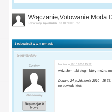
Włączanie,Votowanie Moda 
Temat rozp.
SpiritD3a6
,
18.10.2010 15:52
1 odpowiedź w tym temacie
SpiritD3a6
Napisano
18.10.2010 15:52
Życzliwy
widziałem taki plugin który można m
Dodano 24 październik 2010 - 15:35:
no powiedz ktoś
Zbanowany
Reputacja: 0
Nowy