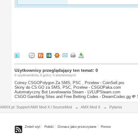
Użytkownicy przeglądający ten temat: 0
0 użytkowników, 0 gości, 0 anonimowych
Coinsy CSGOPolygon Za SMS, PSC , Przelew - CoinSell.pro
Skiny do CS:GO za SMS, PSC, Przelew - CSGOPaka.com
Automatyczny Bot Levelowania Steam - LVLUPSteam.com
CSGO Gambling Sites and Free Betting Codes - DreamCodes.gg
💸 
AMXX.pl: Support AMX Mod X i SourceMod
→
AMX Mod X
→
Pytania
Zmień styl
Polski
Oznacz jako przeczytane
Pomoc