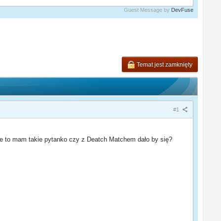
Guest Message by
DevFuse
Temat jest zamknięty
#1
nie to mam takie pytanko czy z Deatch Matchem dało by się?