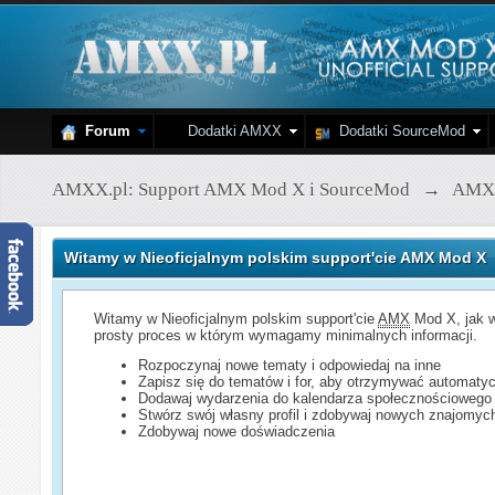
Forum
Dodatki AMXX
Dodatki SourceMod
AMXX.pl: Support AMX Mod X i SourceMod
→
AMX
Witamy w Nieoficjalnym polskim support'cie AMX Mod X
Witamy w Nieoficjalnym polskim support'cie
AMX
Mod X, jak w
prosty proces w którym wymagamy minimalnych informacji.
Rozpoczynaj nowe tematy i odpowiedaj na inne
Zapisz się do tematów i for, aby otrzymywać automatyc
Dodawaj wydarzenia do kalendarza społecznościowego
Stwórz swój własny profil i zdobywaj nowych znajomyc
Zdobywaj nowe doświadczenia