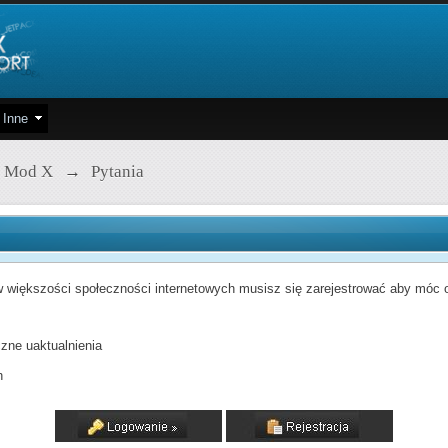
Inne
 Mod X
→
Pytania
 większości społeczności internetowych musisz się zarejestrować aby móc od
zne uaktualnienia
h