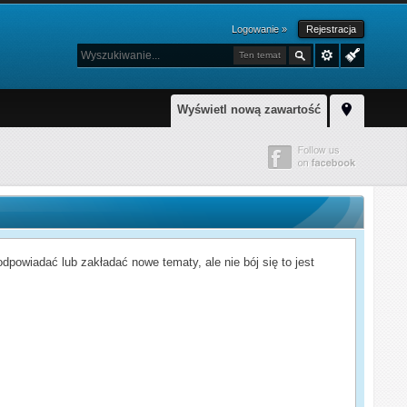
Logowanie »
Rejestracja
Ten temat
Wyświetl nową zawartość
powiadać lub zakładać nowe tematy, ale nie bój się to jest