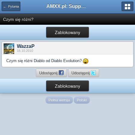
AMXX.pl: Support AMX Mod X i SourceMod
← Pytania
Czym się różni?
Zablokowany
WazzaP
16.10.2010
Czym się różni Diablo od Diablo Evolution?
Udostępnij
Udostępnij
Zablokowany
Pełna wersja
Polski