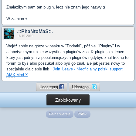
Znalazłbym sam ten plugin, lecz nie znam jego nazwy ;(
W zamian +
.::PhaNtoMaS::.
16.10.2010
Wejdź sobie na górze w pasku w "Dodatki", później "Pluginy" i w
alfabetycznym spisie wszystkich pluginów znajdź plugin join_leave ,
który jest jednym z popularniejszych pluginów i gdybyś znał trochę to
forum to byś albo poszukał albo byś go znał, ale jak jesteś nowy to
specjalnie dla ciebie link :
Join_Leave - Nieoficjalny polski support
AMX
Mod X
Udostępnij
Udostępnij
Zablokowany
Pełna wersja
Polski