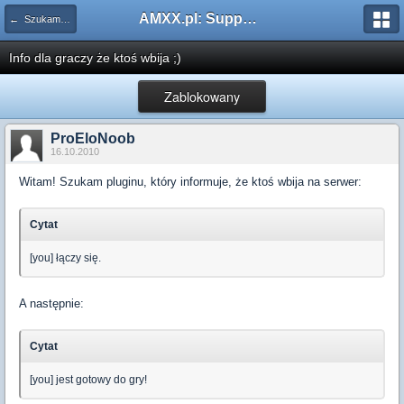
AMXX.pl: Support AMX Mod X i SourceMod
← Szukam pluginu
Info dla graczy że ktoś wbija ;)
Zablokowany
ProEloNoob
16.10.2010
Witam! Szukam pluginu, który informuje, że ktoś wbija na serwer:
Cytat
[you] łączy się.
A następnie:
Cytat
[you] jest gotowy do gry!