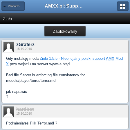
AMXX.pl: Support AMX Mod X i SourceMod
← Problemy z pluginami
Zioło
Zablokowany
zGraferz
15.10.2010
Gdy instaluję moda
Zioło 1.5.5 - Nieoficjalny polski support
AMX
Mod
X
przy wejściu na serwer wywala błąd
Bad file Server is enforcing file consistency for
models/player/terror/terror.mdl
jak naprawic
?
hardbot
15.10.2010
Podmieniałeś Plik Terror.mdl ?