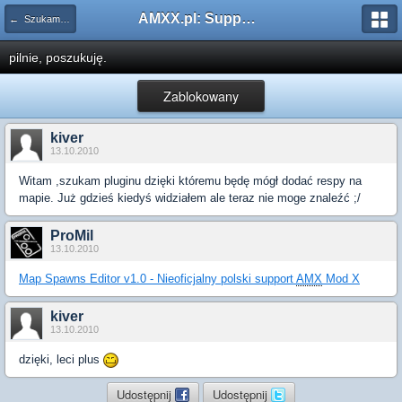
AMXX.pl: Support AMX Mod X i SourceMod
← Szukam pluginu
pilnie, poszukuję.
Zablokowany
kiver
13.10.2010
Witam ,szukam pluginu dzięki któremu będę mógł dodać respy na
mapie. Już gdzieś kiedyś widziałem ale teraz nie moge znaleźć ;/
ProMil
13.10.2010
Map Spawns Editor v1.0 - Nieoficjalny polski support
AMX
Mod X
kiver
13.10.2010
dzięki, leci plus
Udostępnij
Udostępnij