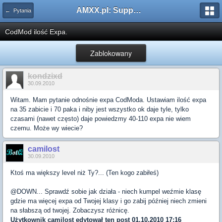
AMXX.pl: Support AMX Mod X i SourceMod
← Pytania
CodMod ilość Expa.
Zablokowany
kondzixd
30.09.2010
Witam. Mam pytanie odnośnie expa CodModa. Ustawiam ilość expa
na 35 zabicie i 70 paka i niby jest wszystko ok daje tyle, tylko
czasami (nawet często) daje powiedzmy 40-110 expa nie wiem
czemu. Może wy wiecie?
camilost
30.09.2010
Ktoś ma większy level niż Ty?... (Ten kogo zabiłeś)
@DOWN... Sprawdź sobie jak działa - niech kumpel weźmie klasę
gdzie ma więcej expa od Twojej klasy i go zabij później niech zmieni
na słabszą od twojej. Zobaczysz różnicę.
Użytkownik
camilost
edytował ten post 01.10.2010 17:16