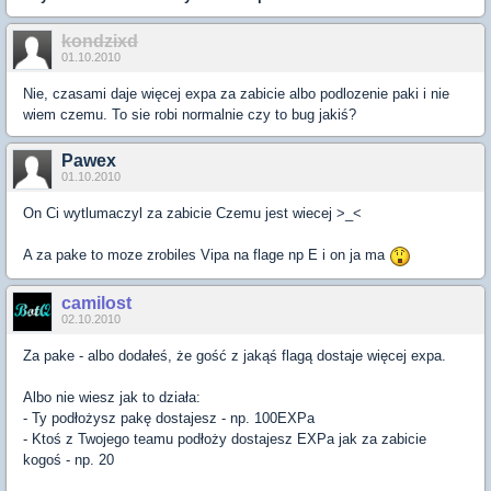
kondzixd
01.10.2010
Nie, czasami daje więcej expa za zabicie albo podlozenie paki i nie
wiem czemu. To sie robi normalnie czy to bug jakiś?
Pawex
01.10.2010
On Ci wytlumaczyl za zabicie Czemu jest wiecej >_<
A za pake to moze zrobiles Vipa na flage np E i on ja ma
camilost
02.10.2010
Za pake - albo dodałeś, że gość z jakąś flagą dostaje więcej expa.
Albo nie wiesz jak to działa:
- Ty podłożysz pakę dostajesz - np. 100EXPa
- Ktoś z Twojego teamu podłoży dostajesz EXPa jak za zabicie
kogoś - np. 20