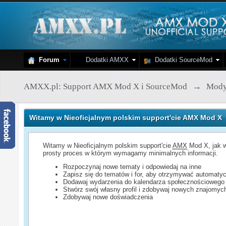
Forum
Dodatki AMXX
Dodatki SourceMod
AMXX.pl: Support AMX Mod X i SourceMod
→
Mod
Witamy w Nieoficjalnym polskim support'cie AMX Mod X
Witamy w Nieoficjalnym polskim support'cie
AMX
Mod X, jak w
prosty proces w którym wymagamy minimalnych informacji.
Rozpoczynaj nowe tematy i odpowiedaj na inne
Zapisz się do tematów i for, aby otrzymywać automatyc
Dodawaj wydarzenia do kalendarza społecznościowego
Stwórz swój własny profil i zdobywaj nowych znajomyc
Zdobywaj nowe doświadczenia