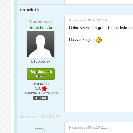
sebekdh
Napisano
29.09.2010 11:46
Zaawansowany
Autor tematu
Dobra wszystko gra... trzeba było us
Do zamknięcia
Użytkownik
Reputacja: 5
Nowy
Postów:
77
GG:
Lokalizacja:
Przeworsk
OFFLINE
Adminek AMXX.PL
Napisano
29.09.2010 11:58
Admin :)