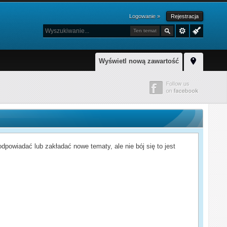
Logowanie »
Rejestracja
Ten temat
Wyświetl nową zawartość
powiadać lub zakładać nowe tematy, ale nie bój się to jest