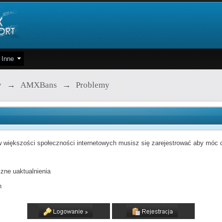
Inne
y
→
AMXBans
→
Problemy
 większości społeczności internetowych musisz się zarejestrować aby móc od
zne uaktualnienia
h