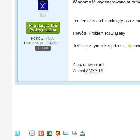
Wiadomość wygenerowana automa
Bot
Ten temat został zamknięty przez mo
Reputacja: 156
Profesjonalista
Powód:
Problem rozwiązany
Postów:
7 530
Lokalizacja:
AMXX.PL
Jeśli się z tym nie zgadzasz,
rapo
OFFLINE
Z pozdrowieniami,
Zespół
AMXX
.PL