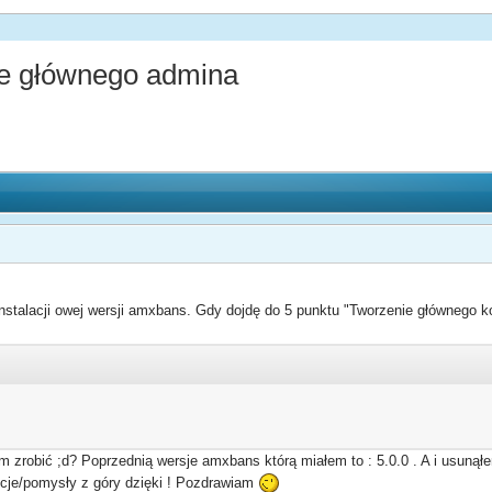
 głównego admina
talacji owej wersji amxbans. Gdy dojdę do 5 punktu "Tworzenie głównego ko
m zrobić ;d? Poprzednią wersje amxbans którą miałem to : 5.0.0 . A i usuną
zycje/pomysły z góry dzięki ! Pozdrawiam