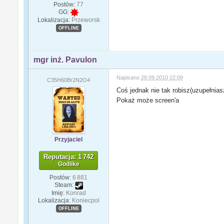
Postów:
77
GG:
Lokalizacja:
Przeworsk
OFFLINE
mgr inż. Pavulon
Napisano
28.09.2010 22:09
C35H60Br2N2O4
Coś jednak nie tak robisz(uzupełnias
Pokaż może screen'a
Przyjaciel
Reputacja: 1 742
Godlike
Postów:
6 881
Steam:
Imię:
Konrad
Lokalizacja:
Koniecpol
OFFLINE