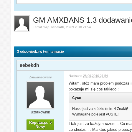
GM AMXBANS 1.3 dodawanie
Temat rozp.
sebekdh
,
28.09.2010 21:54
3 odpowiedzi w tym temacie
sebekdh
Napisano
28.09.2010 21:54
Zaawansowany
Witam, otóż mam problem podczas ins
pokazuje mi się coś takiego :
Cytat
Hasło jest za krótkie (min. 4 Znaki)!
Użytkownik
Wymagane pole jest PUSTE!
Reputacja: 5
I tak jest za każdym razem... Co ma
Nowy
co chodzi... . Ma ktoś jakieś propo