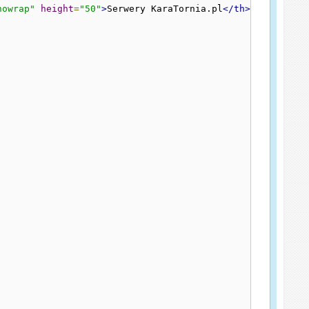
nowrap"
height
=
"50"
>
Serwery KaraTornia.pl
</th>