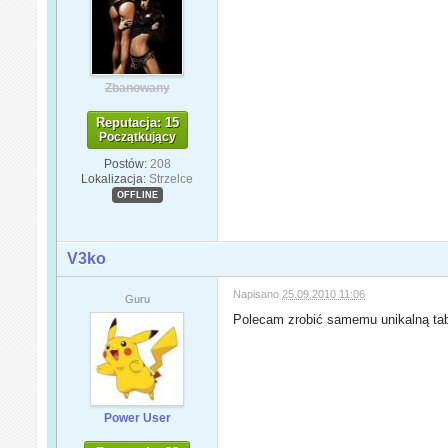
Zbanowany
Reputacja: 15
Początkujący
Postów:
208
Lokalizacja:
Strzelce
OFFLINE
V3ko
Napisano
25.09.2010 11:06
Guru
Polecam zrobić samemu unikalną ta
Power User