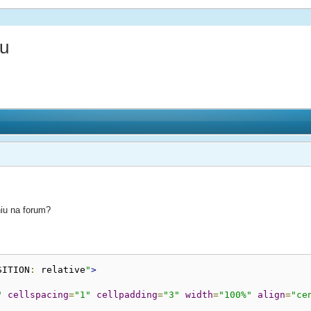
iu
niu na forum?
SITION
:
 relative
"
>
"
cellspacing
=
"1"
cellpadding
=
"3"
width
=
"100%"
align
=
"ce