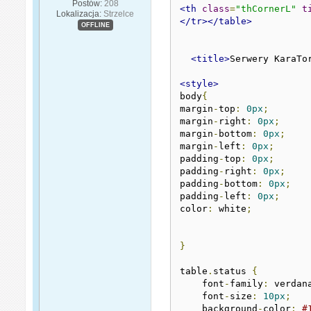
Postów:
208
<th
class
=
"thCornerL"
t
Lokalizacja:
Strzelce
</tr></table>
OFFLINE
<title>
Serwery KaraTo
<style>
body
{
margin
-
top
:
0px
;
margin
-
right
:
0px
;
margin
-
bottom
:
0px
;
margin
-
left
:
0px
;
padding
-
top
:
0px
;
padding
-
right
:
0px
;
padding
-
bottom
:
0px
;
padding
-
left
:
0px
;
color
:
 white
;
}
table
.
status 
{
    font
-
family
:
 verdan
    font
-
size
:
10px
;
    background
-
color
:
#