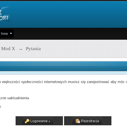
Inne
 Mod X
→
Pytania
 większości społeczności internetowych musisz się zarejestrować aby móc od
zne uaktualnienia
h