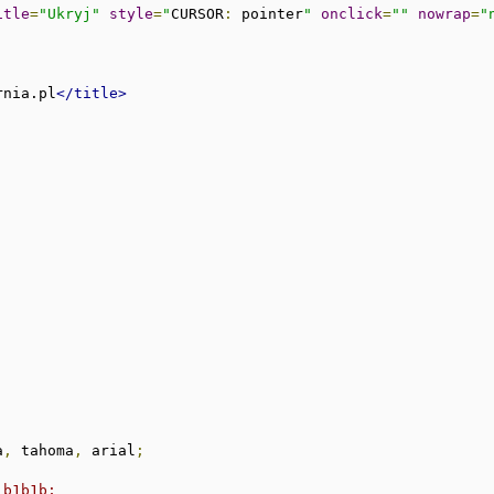
itle
=
"Ukryj"
style
=
"
CURSOR
:
 pointer
"
onclick
=
""
nowrap
=
"
rnia.pl
</title>
a
,
 tahoma
,
 arial
;
1b1b1b;