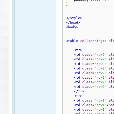
}
</style>
</head>
<body>
<table
cellspacing
=
1
al
<tr>
<td
class
=
"row2"
al
<td
class
=
"row2"
al
<td
class
=
"row2"
al
<td
class
=
"row2"
al
<td
class
=
"row2"
al
<td
class
=
"row2"
al
<td
class
=
"row2"
al
<td
class
=
"row2"
al
</tr>
<tr>
<td
class
=
"row1"
al
<td
class
=
"row1"
>
&n
<td
class
=
"row1"
al