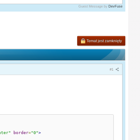
Guest Message by
DevFuse
Temat jest zamknięty
#1
nter"
border
=
"0"
>