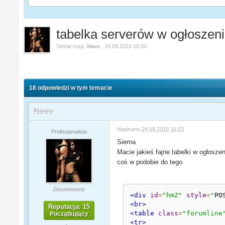
tabelka serverów w ogłoszen
Temat rozp.
Nevv
,
24.09.2010 16:03
18 odpowiedzi w tym temacie
Nevv
Napisano
24.09.2010 16:03
Profesjonalista
Siema
Macie jakieś fajne tabelki w ogłosze
coś w podobie do tego
Zbanowany
<div
id
=
"hmZ"
style
=
"
PO
<br>
Reputacja: 15
<table
class
=
"forumline
Początkujący
<tr>