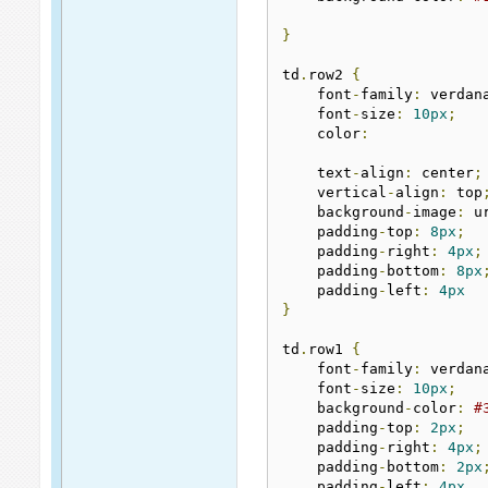
}
td
.
row2 
{
    font
-
family
:
 verdan
    font
-
size
:
10px
;
    color
:
    text
-
align
:
 center
;
    vertical
-
align
:
 top
    background
-
image
:
 u
    padding
-
top
:
8px
;
    padding
-
right
:
4px
;
    padding
-
bottom
:
8px
    padding
-
left
:
4px
}
td
.
row1 
{
    font
-
family
:
 verdan
    font
-
size
:
10px
;
    background
-
color
:
#
    padding
-
top
:
2px
;
    padding
-
right
:
4px
;
    padding
-
bottom
:
2px
    padding
-
left
:
4px