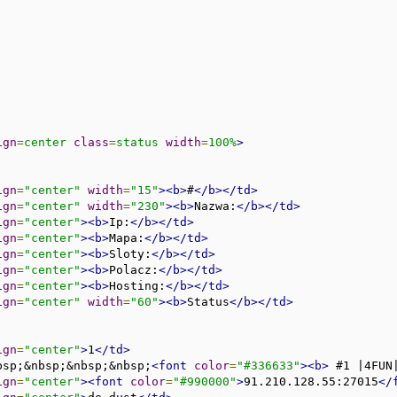
ign
=
center
class
=
status
width
=
100%
>
ign
=
"center"
width
=
"15"
><b>
#
</b></td>
ign
=
"center"
width
=
"230"
><b>
Nazwa:
</b></td>
ign
=
"center"
><b>
Ip:
</b></td>
ign
=
"center"
><b>
Mapa:
</b></td>
ign
=
"center"
><b>
Sloty:
</b></td>
ign
=
"center"
><b>
Polacz:
</b></td>
ign
=
"center"
><b>
Hosting:
</b></td>
ign
=
"center"
width
=
"60"
><b>
Status
</b></td>
ign
=
"center"
>
1
</td>
bsp;&nbsp;&nbsp;&nbsp;
<font
color
=
"#336633"
><b>
 #1 |4FUN
ign
=
"center"
><font
color
=
"#990000"
>
91.210.128.55:27015
</