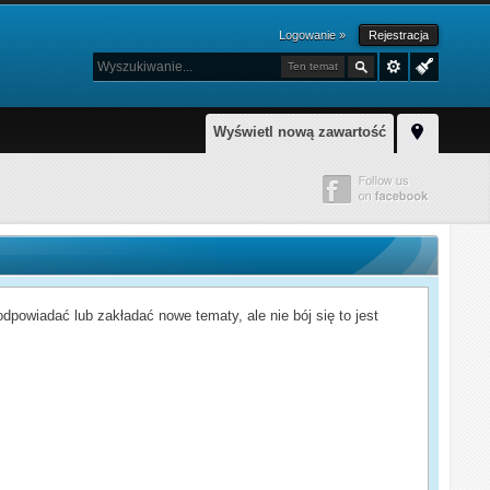
Logowanie »
Rejestracja
Ten temat
Wyświetl nową zawartość
powiadać lub zakładać nowe tematy, ale nie bój się to jest