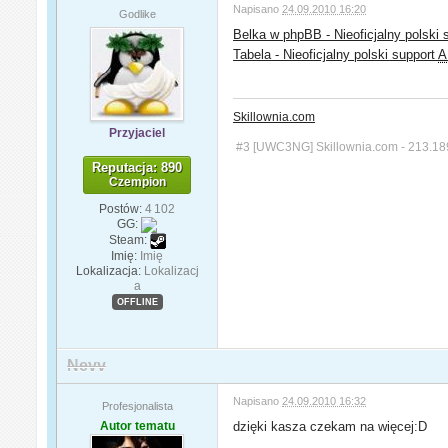
Napisano
24.09.2010 16:20
Godlike
Belka w phpBB - Nieoficjalny polski 
Tabela - Nieoficjalny polski support
A
Skillownia.com
Przyjaciel
#3 [UWC3NG] Skillownia.com - 213.18
Reputacja: 890
Czempion
Postów:
4 102
GG:
Steam:
Imię:
Imię
Lokalizacja:
Lokalizacj
a
OFFLINE
Nevv
Napisano
24.09.2010 16:32
Profesjonalista
Autor tematu
dzięki kasza czekam na więcej:D