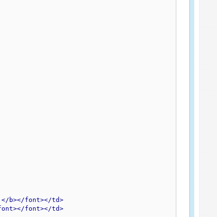
|
</b></font></td>
font></font></td>