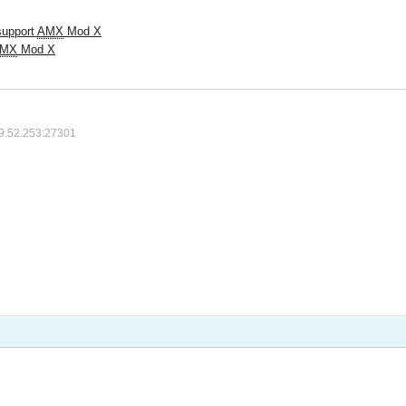
support
AMX
Mod X
MX
Mod X
9.52.253:27301