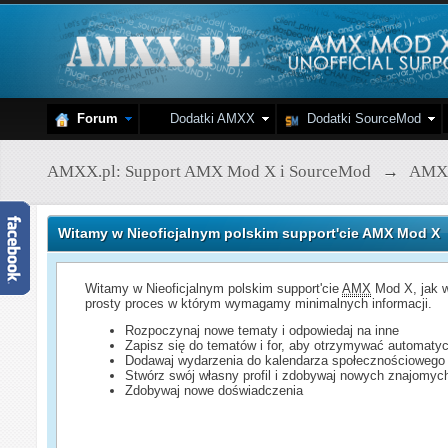
Forum
Dodatki AMXX
Dodatki SourceMod
AMXX.pl: Support AMX Mod X i SourceMod
→
AMX
Witamy w Nieoficjalnym polskim support'cie AMX Mod X
Witamy w Nieoficjalnym polskim support'cie
AMX
Mod X, jak w
prosty proces w którym wymagamy minimalnych informacji.
Rozpoczynaj nowe tematy i odpowiedaj na inne
Zapisz się do tematów i for, aby otrzymywać automatyc
Dodawaj wydarzenia do kalendarza społecznościowego
Stwórz swój własny profil i zdobywaj nowych znajomyc
Zdobywaj nowe doświadczenia