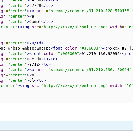
ign
=
"center"
>
de_dust
</td>
ign
=
"center"
>
27/28
</td>
ign
=
"center"
><a
href
=
"steam://connect/91.210.128.57015"
ign
=
"center"
>
<a 

ign
=
"center"
>
Gamel
</td>
"center"
><img
src
=
"http://xxxxx/hl/online.png"
width
=
"16
ign
=
"center"
>
2
</td>
bsp;&nbsp;&nbsp;&nbsp;
<font
color
=
"#336633"
><b>
xxxx #2 |
ign
=
"center"
><font
color
=
"#990000"
>
91.210.130.920964
</fo
ign
=
"center"
>
de_dust
</td>
ign
=
"center"
>
9/12
</td>
ign
=
"center"
><a
href
=
"steam://connect/91.210.130.:20964"
ign
=
"center"
>
<a 

ign
=
"center"
>
Ol
</td>
"center"
><img
src
=
"http://xxxxx/hl/online.png"
width
=
"16