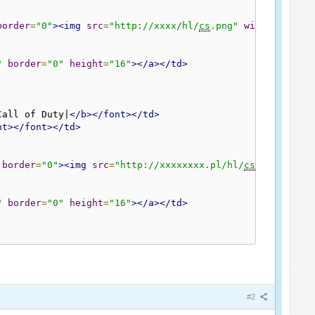
border
=
"0"
><img
src
=
"http://xxxx/hl/
cs
.png"
width
=
"16"
b
"
border
=
"0"
height
=
"16"
></a></td>
Call of Duty|
</b></font></td>
nt></font></td>
border
=
"0"
><img
src
=
"http://xxxxxxxx.pl/hl/
cs
.png"
widt
"
border
=
"0"
height
=
"16"
></a></td>
#2