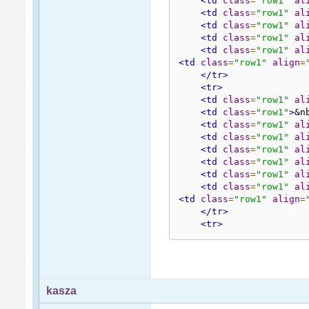
<td
class
=
"row1"
al
<td
class
=
"row1"
al
<td
class
=
"row1"
al
<td
class
=
"row1"
al
<td
class
=
"row1"
al
<td
class
=
"row1"
align
=
</tr>
<tr>
<td
class
=
"row1"
al
<td
class
=
"row1"
>
&n
<td
class
=
"row1"
al
<td
class
=
"row1"
al
<td
class
=
"row1"
al
<td
class
=
"row1"
al
<td
class
=
"row1"
al
<td
class
=
"row1"
al
<td
class
=
"row1"
align
=
</tr>
<tr>
kasza