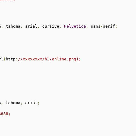
a
,
 tahoma
,
 arial
,
 cursive
,
Helvetica
,
 sans
-
serif
;
;
rl
(
http
:
//xxxxxxxx/hl/online.png);
;
a
,
 tahoma
,
 arial
;
3636;
;