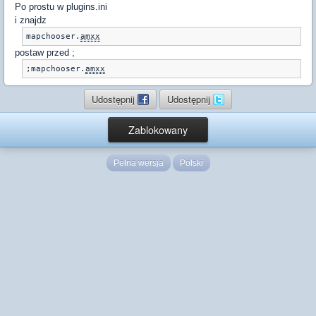
Po prostu w plugins.ini
i znajdz
mapchooser.
amxx
postaw przed ;
;mapchooser.
amxx
Udostępnij
Udostępnij
Zablokowany
Pełna wersja
Polski