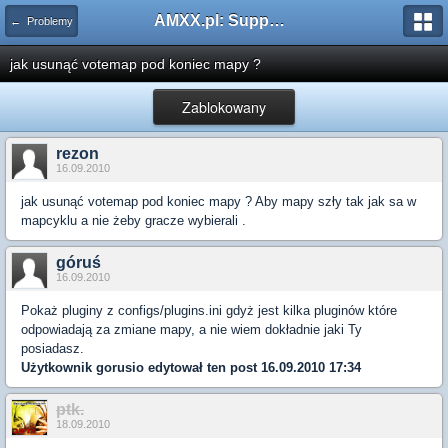
AMXX.pl: Support AMX Mod X i SourceMod
← Problemy
jak usunąć votemap pod koniec mapy ?
Zablokowany
rezon
16.09.2010
jak usunąć votemap pod koniec mapy ? Aby mapy szły tak jak sa w
mapcyklu a nie żeby gracze wybierali .
góruś
16.09.2010
Pokaż pluginy z configs/plugins.ini gdyż jest kilka pluginów które
odpowiadają za zmiane mapy, a nie wiem dokładnie jaki Ty
posiadasz.
Użytkownik
gorusio
edytował ten post 16.09.2010 17:34
ptk.
18.09.2010