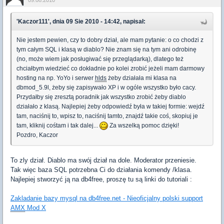
09.08.2010
'Kaczor111', dnia 09 Sie 2010 - 14:42, napisał:
Nie jestem pewien, czy to dobry dział, ale mam pytanie: o co chodzi z
tym całym SQL i klasą w diablo? Nie znam się na tym ani odrobinę
(no, może wiem jak posługiwać się przeglądarką), dlatego też
chciałbym wiedzieć co dokładnie po kolei zrobić jeżeli mam darmowy
hosting na np. YoYo i serwer
hlds
żeby działała mi klasa na
dbmod_5.9l, żeby się zapisywało XP i w ogóle wszystko było cacy.
Przydałby się zresztą poradnik jak wszystko zrobić żeby diablo
działało z klasą. Najlepiej żeby odpowiedź była w takiej formie: wejdź
tam, naciśnij to, wpisz to, naciśnij tamto, znajdź takie coś, skopiuj je
tam, kliknij cośtam i tak dalej...
Za wszelką pomoc dzięki!
Pozdro, Kaczor
To zly dział. Diablo ma swój dział na dole. Moderator przeniesie.
Tak więc baza SQL potrzebna Ci do działania komendy /klasa.
Najlepiej stworzyć ją na db4free, proszę tu są linki do tutoriali :
Zakladanie bazy mysql na db4free.net - Nieoficjalny polski support
AMX
Mod X