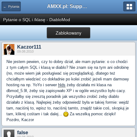
AMXX.pl: Support AMX Mod X i SourceMod
← Pytania
Pytanie o SQL i /klasę - DiabloMod
Zablokowany
Kaczor111
09.08.2010
Nie jestem pewien, czy to dobry dział, ale mam pytanie: o co chodzi
z tym całym SQL i klasą w diablo? Nie znam się na tym ani odrobinę
(no, może wiem jak posługiwać się przeglądarką), dlatego też
chciałbym wiedzieć co dokładnie po kolei zrobić jeżeli mam darmowy
hosting na np. YoYo i serwer
hlds
żeby działała mi klasa na
dbmod_5.9l, żeby się zapisywało XP i w ogóle wszystko było cacy.
Przydałby się zresztą poradnik jak wszystko zrobić żeby diablo
działało z klasą. Najlepiej żeby odpowiedź była w takiej formie: wejdź
tam, naciśnij to, wpisz to, naciśnij tamto, znajdź takie coś, skopiuj je
tam, kliknij cośtam i tak dalej...
Za wszelką pomoc dzięki!
Pozdro, Kaczor
false