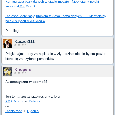
Konfiguracja bazy danych w diablo modzie - Nieoficjalny polski
support
AMX
Mod X
Dla osób które mają problem z klasą i bazą danych.... - Nieoficjalny
polski support
AMX
Mod X
Do miłego.
Kaczor111
09.08.2010
Dzięki hajtuś, sory za napisanie w złym dziale ale nie byłem pewien;
biorę się za czytanie poradników.
Knopers
09.08.2010
Automatyczna wiadomość
Ten temat został przeniesiony z forum:
AMX
Mod X
->
Pytania
do
Diablo Mod
->
Pytania