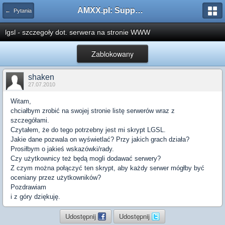
AMXX.pl: Support AMX Mod X i SourceMod
← Pytania
lgsl - szczegoły dot. serwera na stronie WWW
Zablokowany
shaken
27.07.2010
Witam,
chciałbym zrobić na swojej stronie listę serwerów wraz z
szczegółami.
Czytałem, że do tego potrzebny jest mi skrypt LGSL.
Jakie dane pozwala on wyświetlać? Przy jakich grach działa?
Prosiłbym o jakieś wskazówki/rady.
Czy użytkownicy też będą mogli dodawać serwery?
Z czym można połączyć ten skrypt, aby każdy serwer mógłby być
oceniany przez użytkowników?
Pozdrawiam
i z góry dziękuję.
Udostępnij
Udostępnij