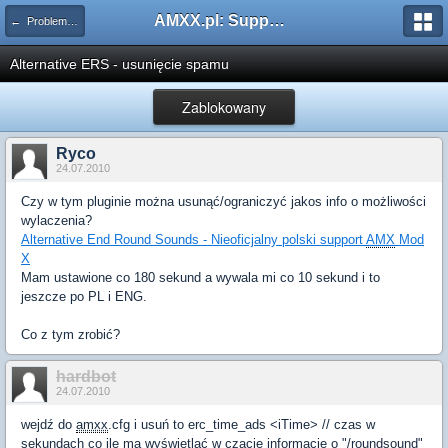
AMXX.pl: Support AMX Mod X i SourceMod
← Problemy z pluginami
Alternative ERS - usunięcie spamu
Zablokowany
Ryco
24.07.2010
Czy w tym pluginie można usunąć/ograniczyć jakos info o możliwości
wylaczenia?
Alternative End Round Sounds - Nieoficjalny polski support
AMX
Mod
X
Mam ustawione co 180 sekund a wywala mi co 10 sekund i to
jeszcze po PL i ENG.
Co z tym zrobić?
hardbot
24.07.2010
wejdź do
amxx
.cfg i usuń to erc_time_ads <iTime> // czas w
sekundach co ile ma wyświetlać w czacie informacje o "/roundsound"