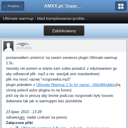
AMXX.pl: Support AMX Mod X i SourceMod
← Problemy z pluginami
Ultimate warmup - bład kompilowania+proble...
Zablokowany
-=qp=-
20.07.2010
postanowiłem umieścić na swoim serwerze plugin Ultimate warmup
1.5c.
niestety nie jestem w stanie sam sobie poradzić z edytowaniem go
aby odtwarzał plik .mp3 a nie .wav(jak jest standardowo)
plik ma nosić nazwę "rozgrzewka.mp3"
plugin pobrałem z
Ultimate Warmup 1.5c by naven - AlliedModders
(tą
stronę polecił autor pluginu tu na forum)
jeśli się da to proszę aby bronie podczas rozgrzewki były losowo
dobierane tak jak w warmuppro bez pistoletów
23 lipiec 2010 - 13:28:
odśwież
am
. nadal czekam na pomoc
Załączone pliki