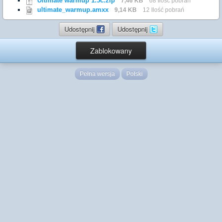
Ultimate warmup 1.5c.zip
7,46 KB
68 Ilość pobrań
ultimate_warmup.amxx
9,14 KB
12 Ilość pobrań
Udostępnij
Udostępnij
Zablokowany
Pełna wersja
Polski