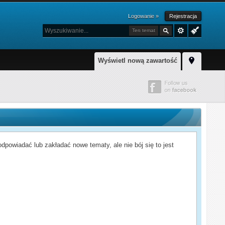
Logowanie »
Rejestracja
Ten temat
Wyświetl nową zawartość
powiadać lub zakładać nowe tematy, ale nie bój się to jest