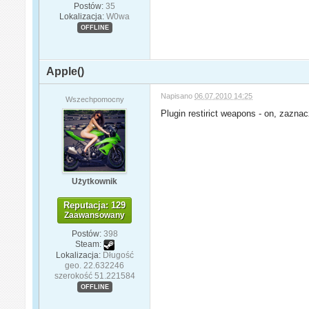
Postów:
35
Lokalizacja:
W0wa
OFFLINE
Apple()
Napisano
06.07.2010 14:25
Wszechpomocny
Plugin restirict weapons - on, zazna
Użytkownik
Reputacja: 129
Zaawansowany
Postów:
398
Steam:
Lokalizacja:
Długość
geo. 22.632246
szerokość 51.221584
OFFLINE