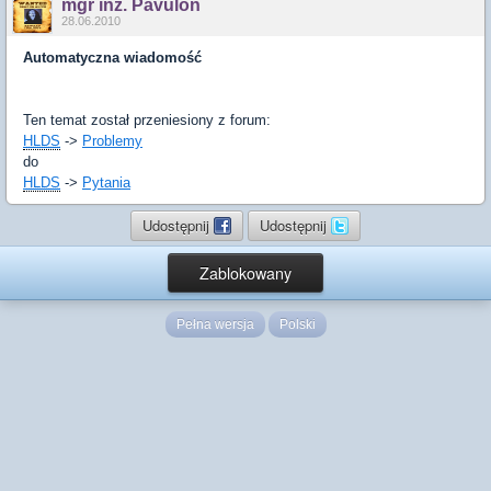
mgr inż. Pavulon
28.06.2010
Automatyczna wiadomość
Ten temat został przeniesiony z forum:
HLDS
->
Problemy
do
HLDS
->
Pytania
Udostępnij
Udostępnij
Zablokowany
Pełna wersja
Polski