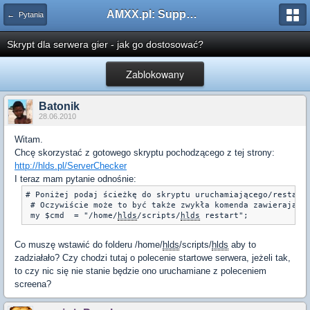
AMXX.pl: Support AMX Mod X i SourceMod
← Pytania
Skrypt dla serwera gier - jak go dostosować?
Zablokowany
Batonik
28.06.2010
Witam.
Chcę skorzystać z gotowego skryptu pochodzącego z tej strony:
http://hlds.pl/ServerChecker
I teraz mam pytanie odnośnie:
# Poniżej podaj ścieżkę do skryptu uruchamiającego/restartu
 # Oczywiście może to być także zwykła komenda zawierające 
 my $cmd  = "/home/
hlds
/scripts/
hlds
 restart";
Co muszę wstawić do folderu /home/
hlds
/scripts/
hlds
aby to
zadziałało? Czy chodzi tutaj o polecenie startowe serwera, jeżeli tak,
to czy nic się nie stanie będzie ono uruchamiane z poleceniem
screena?