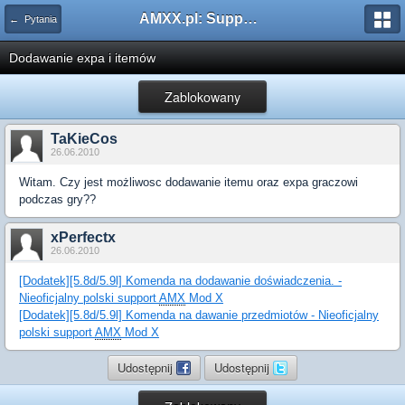
AMXX.pl: Support AMX Mod X i SourceMod
← Pytania
Dodawanie expa i itemów
Zablokowany
TaKieCos
26.06.2010
Witam. Czy jest możliwosc dodawanie itemu oraz expa graczowi
podczas gry??
xPerfectx
26.06.2010
[Dodatek][5.8d/5.9l] Komenda na dodawanie doświadczenia. -
Nieoficjalny polski support
AMX
Mod X
[Dodatek][5.8d/5.9l] Komenda na dawanie przedmiotów - Nieoficjalny
polski support
AMX
Mod X
Udostępnij
Udostępnij