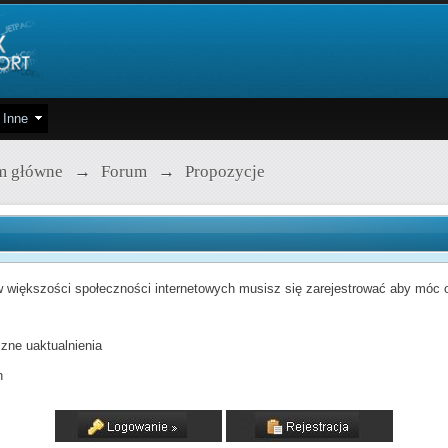
Inne
m główne
→
Forum
→
Propozycje
 większości społeczności internetowych musisz się zarejestrować aby móc od
zne uaktualnienia
h