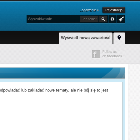
Logowanie »
Rejestracja
Ten temat
Wyświetl nową zawartość
powiadać lub zakładać nowe tematy, ale nie bój się to jest