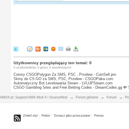
Użytkownicy przeglądający ten temat: 0
0 użytkowników, 0 gości, 0 anonimowych
Coinsy CSGOPolygon Za SMS, PSC , Przelew - CoinSell.pro
Skiny do CS:GO za SMS, PSC, Przelew - CSGOPaka.com
Automatyczny Bot Levelowania Steam - LVLUPSteam.com
CSGO Gambling Sites and Free Betting Codes - DreamCodes.gg
💸 
AMXX.pl: Support AMX Mod X i SourceMod
→
Forum główne
→
Forum
→
Pr
Zmień styl
Polski
Oznacz jako przeczytane
Pomoc