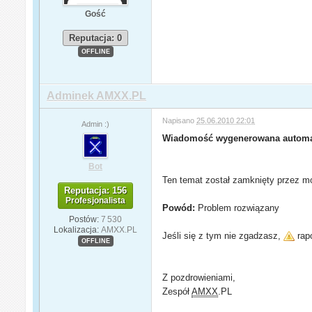
Gość
Reputacja: 0
OFFLINE
Adminek AMXX.PL
Napisano
25.06.2010 22:01
Admin :)
Wiadomość wygenerowana automa
Bot
Ten temat został zamknięty przez mo
Reputacja: 156
Profesjonalista
Powód:
Problem rozwiązany
Postów:
7 530
Lokalizacja:
AMXX.PL
Jeśli się z tym nie zgadzasz,
rapo
OFFLINE
Z pozdrowieniami,
Zespół
AMXX
.PL