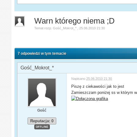
Warn którego niema ;D
Temat rozp.
Gość_Mokrot_*
,
25.06.2010 21:30
7 odpowiedzi w tym temacie
Gość_Mokrot_*
Napisano
25.06.2010 21:30
Piszę z ciekawości jak to jest
Zamieszczam poniżej ss w którym wid
Gość
Reputacja: 0
OFFLINE