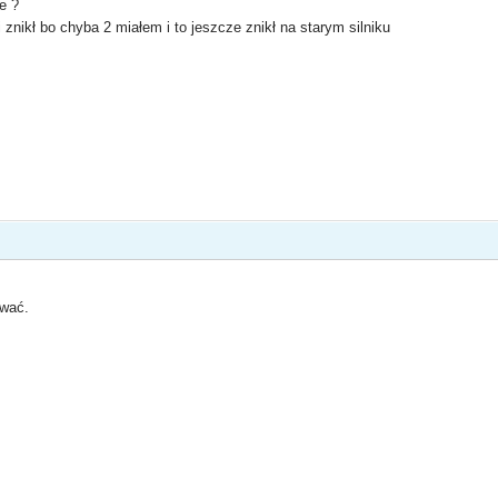
e ?
i znikł bo chyba 2 miałem i to jeszcze znikł na starym silniku
ować.