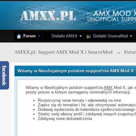
Forum
Dodatki AMXX
Dodatki SourceMod
AMXX.pl: Support AMX Mod X i SourceMod
→
Foru
Witamy w Nieoficjalnym polskim support'cie AMX Mod X
Witamy w Nieoficjalnym polskim support'cie
AMX
Mod X, jak w
prosty proces w którym wymagamy minimalnych informacji.
Rozpoczynaj nowe tematy i odpowiedaj na inne
Zapisz się do tematów i for, aby otrzymywać automatyc
Dodawaj wydarzenia do kalendarza społecznościowego
Stwórz swój własny profil i zdobywaj nowych znajomyc
Zdobywaj nowe doświadczenia