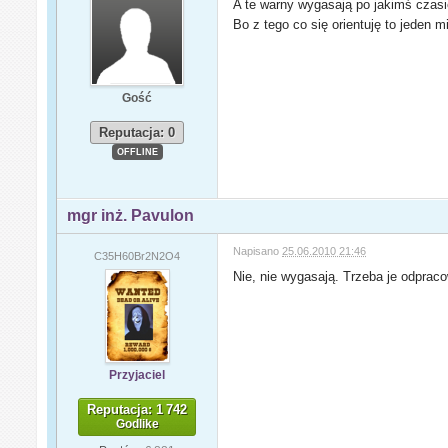
A te warny wygasają po jakimś czasi
Bo z tego co się orientuję to jeden m
Gość
Reputacja: 0
OFFLINE
mgr inż. Pavulon
Napisano
25.06.2010 21:46
C35H60Br2N2O4
Nie, nie wygasają. Trzeba je odprac
Przyjaciel
Reputacja: 1 742
Godlike