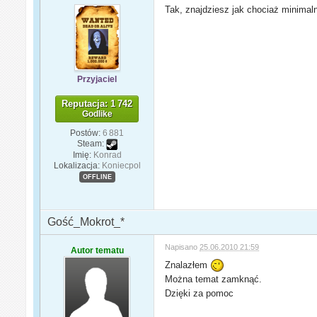
Tak, znajdziesz jak chociaż minimal
Przyjaciel
Reputacja: 1 742
Godlike
Postów:
6 881
Steam:
Imię:
Konrad
Lokalizacja:
Koniecpol
OFFLINE
Gość_Mokrot_*
Napisano
25.06.2010 21:59
Autor tematu
Znalazłem
Można temat zamknąć.
Dzięki za pomoc