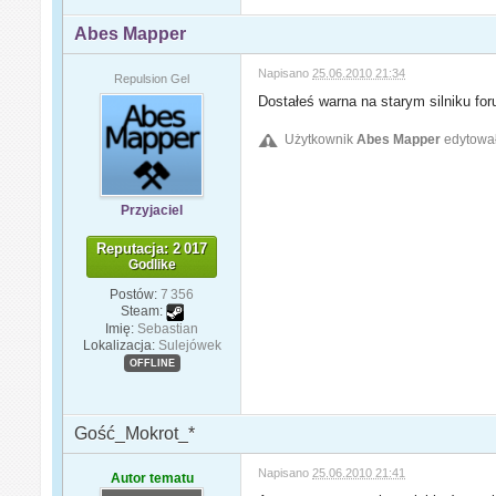
Abes Mapper
Napisano
25.06.2010 21:34
Repulsion Gel
Dostałeś warna na starym silniku for
Użytkownik
Abes Mapper
edytował
Przyjaciel
Reputacja: 2 017
Godlike
Postów:
7 356
Steam:
Imię:
Sebastian
Lokalizacja:
Sulejówek
OFFLINE
Gość_Mokrot_*
Napisano
25.06.2010 21:41
Autor tematu