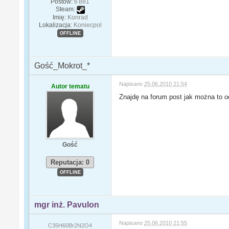
Postów:
6 881
Steam:
Imię:
Konrad
Lokalizacja:
Koniecpol
OFFLINE
Gość_Mokrot_*
Napisano
25.06.2010 21:54
Autor tematu
Znajdę na forum post jak można to 
Gość
Reputacja: 0
OFFLINE
mgr inż. Pavulon
Napisano
25.06.2010 21:55
C35H60Br2N2O4