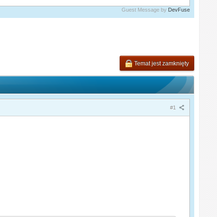
Guest Message by
DevFuse
Temat jest zamknięty
#1