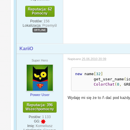
Reputacja: 62
Pomocny
Postów:
156
Lokalizacja:
Przemyśl
OFFLINE
KariiO
Napisano
25.06.2010 20:39
Super Hero
new
 name
[
32
]
        get_user_name
(
i
ColorChat
(
0
,
 GR
Power User
Wydaję mi się że to /\ dać pod każd
Reputacja: 396
Wszechpomocny
Postów:
1 133
GG:
Imię:
Korneliusz