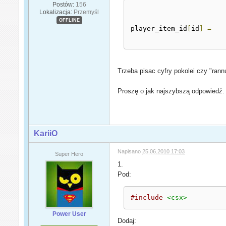
Postów:
156
Lokalizacja:
Przemyśl
OFFLINE
player_item_id
[
id
]
=
Trzeba pisac cyfry pokolei czy "ran
Proszę o jak najszybszą odpowiedź.
KariiO
Napisano
25.06.2010 17:03
Super Hero
1.
Pod:
#include
<csx>
Power User
Dodaj: