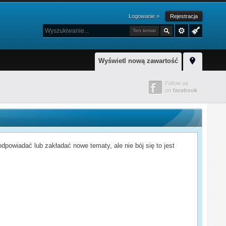
Logowanie »
Rejestracja
Ten temat
Wyświetl nową zawartość
powiadać lub zakładać nowe tematy, ale nie bój się to jest