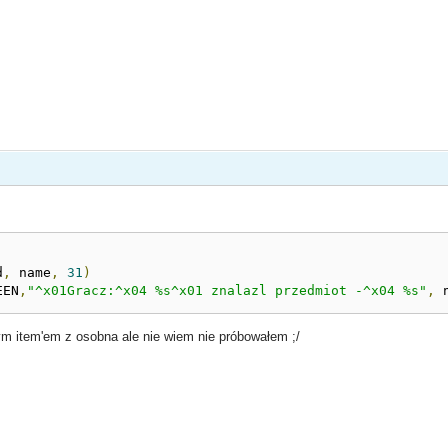
d
,
 name
,
31
)
EEN
,
"^x01Gracz:^x04 %s^x01 znalazl przedmiot -^x04 %s"
,
 
ym item'em z osobna ale nie wiem nie próbowałem ;/