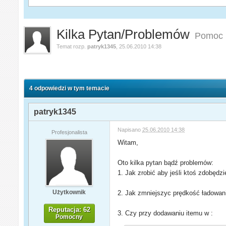
Kilka Pytan/Problemów
Pomoc
Temat rozp.
patryk1345
,
25.06.2010 14:38
4 odpowiedzi w tym temacie
patryk1345
Napisano
25.06.2010 14:38
Profesjonalista
Witam,
Oto kilka pytan bądź problemów:
1. Jak zrobić aby jeśli ktoś zdobędz
Użytkownik
2. Jak zmniejszyc prędkość ładowani
Reputacja: 62
3. Czy przy dodawaniu itemu w :
Pomocny