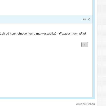
#5
żeli od konkretnego itemu ma wyświetlać -
if(player_item_id[id]
0
Wróć do Pytania