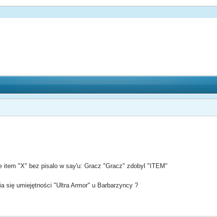
ie item "X" bez pisalo w say'u: Gracz "Gracz" zdobyl "ITEM"
a się umiejętności "Ultra Armor" u Barbarzyncy ?