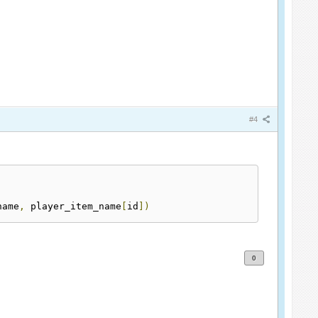
#4
name
,
 player_item_name
[
id
])
0