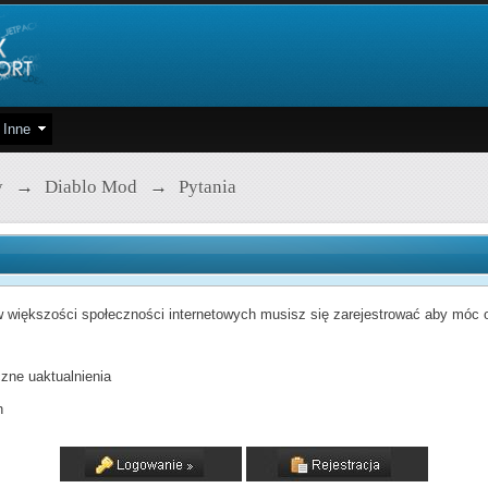
Inne
y
→
Diablo Mod
→
Pytania
 większości społeczności internetowych musisz się zarejestrować aby móc od
zne uaktualnienia
h