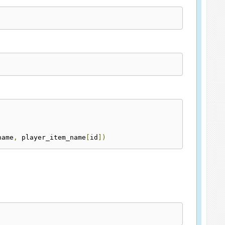
name
,
 player_item_name
[
id
])