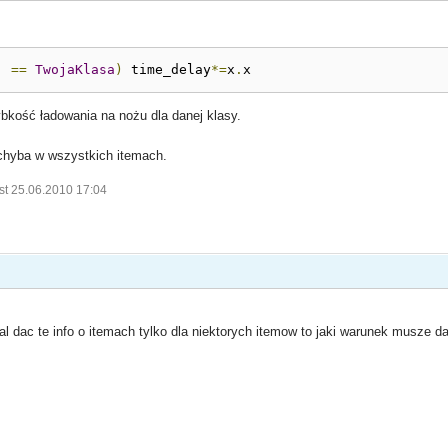
]
==
TwojaKlasa
)
 time_delay
*=
x
.
x
bkość ładowania na nożu dla danej klasy.
 chyba w wszystkich itemach.
st 25.06.2010 17:04
ial dac te info o itemach tylko dla niektorych itemow to jaki warunek musze d