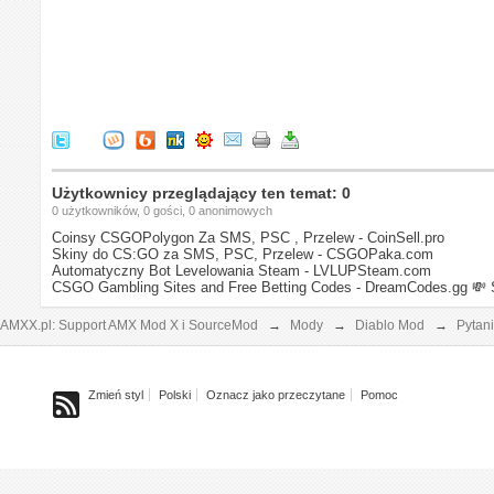
Użytkownicy przeglądający ten temat: 0
0 użytkowników, 0 gości, 0 anonimowych
Coinsy CSGOPolygon Za SMS, PSC , Przelew - CoinSell.pro
Skiny do CS:GO za SMS, PSC, Przelew - CSGOPaka.com
Automatyczny Bot Levelowania Steam - LVLUPSteam.com
CSGO Gambling Sites and Free Betting Codes - DreamCodes.gg
💸 
AMXX.pl: Support AMX Mod X i SourceMod
→
Mody
→
Diablo Mod
→
Pytan
Zmień styl
Polski
Oznacz jako przeczytane
Pomoc