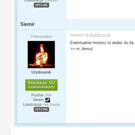
Lokalizacja:
Cieszyn
OFFLINE
Siemir
Napisano
25.06.2010 21:45
Profesjonalista
Ewentualnie możesz to dodać do ifa
>= nr_itemu)
.
Użytkownik
Reputacja: 113
Zaawansowany
Postów:
204
Steam:
Lokalizacja:
nie znana
OFFLINE