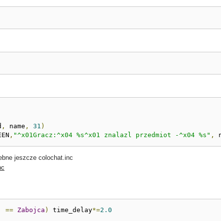
d
,
 name
,
31
)
EEN
,
"^x01Gracz:^x04 %s^x01 znalazl przedmiot -^x04 %s"
,
 
ebne jeszcze colochat.inc
nc
]
==
Zabojca
)
 time_delay
*=
2.0