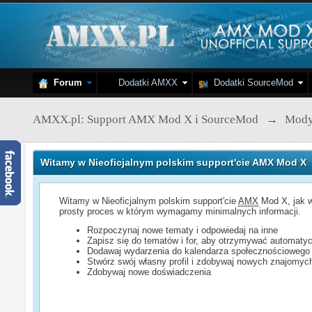
Forum
Dodatki AMXX
Dodatki SourceMod
AMXX.pl: Support AMX Mod X i SourceMod
→
Mod
Witamy w Nieoficjalnym polskim support'cie AMX Mod X
Witamy w Nieoficjalnym polskim support'cie
AMX
Mod X, jak w
prosty proces w którym wymagamy minimalnych informacji.
Rozpoczynaj nowe tematy i odpowiedaj na inne
Zapisz się do tematów i for, aby otrzymywać automatyc
Dodawaj wydarzenia do kalendarza społecznościowego
Stwórz swój własny profil i zdobywaj nowych znajomyc
Zdobywaj nowe doświadczenia