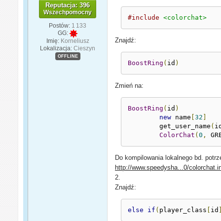
Reputacja: 396
Wszechpomocny
#include
<colorchat>
Postów:
1 133
GG:
Znajdź:
Imię:
Korneliusz
Lokalizacja:
Cieszyn
OFFLINE
BoostRing
(
id
)
Zmień na:
BoostRing
(
id
)
new
 name
[
32
]
        get_user_name
(
i
ColorChat
(
0
,
 GR
Do kompilowania lokalnego bd. potrz
http://www.speedysha...0/colorchat.i
2.
Znajdź:
else
if
(
player_class
[
id