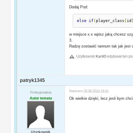
Dodaj Pod:
else
if
(
player_class
[
id
w miejsce x.x wpisz jaką chcesz szy
3.
Radzę zostawić rannum tak jak jest
Użytkownik
KariiO
edytował ten po
patryk1345
Napisano
25.06.2010 18:01
Profesjonalista
Autor tematu
Ok wielkie dzięki, lecz jesli bym chc
Użytkownik