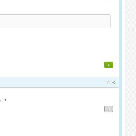
1
#3
ac ?
0