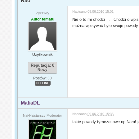
N3o
Napisano
09.06.2010 15:01
Życzliwy
Autor tematu
Nie o to mi chodzi =.= Chodzi o wp
można wpisywać było swoje powody 
Użytkownik
Reputacja: 0
Nowy
Postów:
30
OFFLINE
MafiaDL
Napisano
09.06.2010 15:35
Naj-Najstarszy Moderator
takie powody tymczasowe np Nara! j