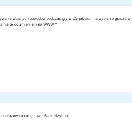
isywanie wlasnych powodów podczas gry w
CS
jak admina wybierze gracza w g
a nie te co zmieniłem na WWW ^
ednorazowe a nie gotowe Panie Szyfrant