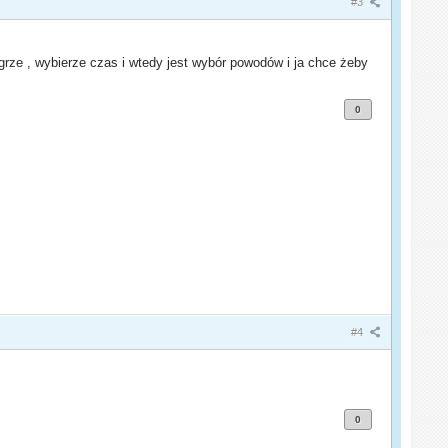
#3
rze , wybierze czas i wtedy jest wybór powodów i ja chce żeby
0
#4
0