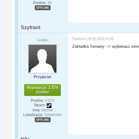
Postów:
30
OFFLINE
Szyfrant
Napisano
09.06.2010 14:48
Godlike
Zakładka Serwery --> wybierasz serw
Przyjaciel
Reputacja: 1 374
Godlike
Postów:
3 072
Steam:
Imię:
Michał
Lokalizacja:
Sztokholm
OFFLINE