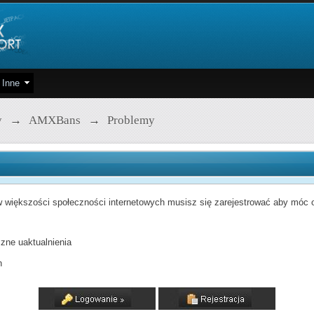
Inne
y
→
AMXBans
→
Problemy
 większości społeczności internetowych musisz się zarejestrować aby móc od
zne uaktualnienia
h