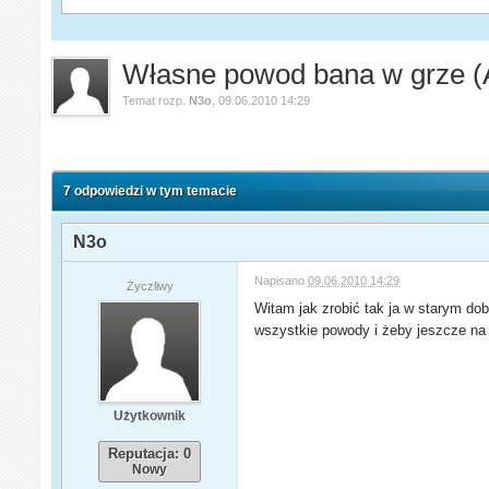
Własne powod bana w grze 
Temat rozp.
N3o
,
09.06.2010 14:29
7 odpowiedzi w tym temacie
N3o
Napisano
09.06.2010 14:29
Życzliwy
Witam jak zrobić tak ja w starym do
wszystkie powody i żeby jeszcze na
Użytkownik
Reputacja: 0
Nowy