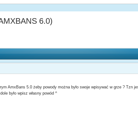
(AMXBANS 6.0)
brym AmxBans 5.0 żeby powody można było swoje wpisywać w grze ? Tzn jest 
 dole było wpisz własny powód ^