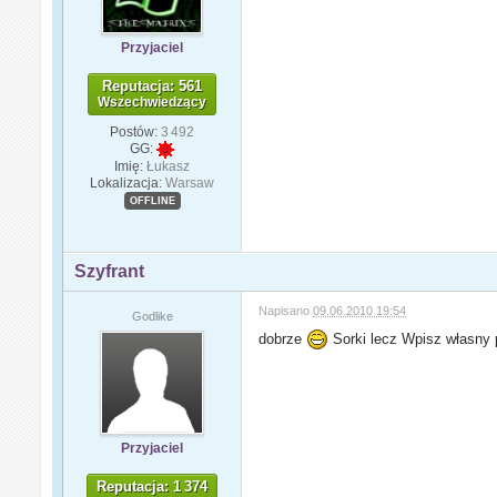
Przyjaciel
Reputacja: 561
Wszechwiedzący
Postów:
3 492
GG:
Imię:
Łukasz
Lokalizacja:
Warsaw
OFFLINE
Szyfrant
Napisano
09.06.2010 19:54
Godlike
dobrze
Sorki lecz Wpisz własny 
Przyjaciel
Reputacja: 1 374