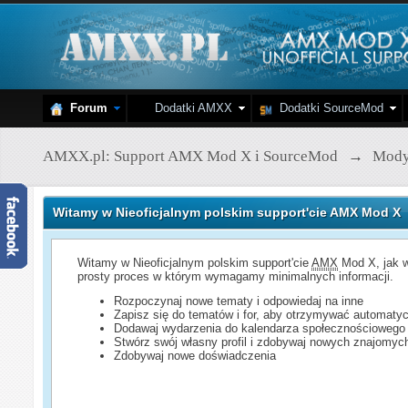
Forum
Dodatki AMXX
Dodatki SourceMod
AMXX.pl: Support AMX Mod X i SourceMod
→
Mod
Witamy w Nieoficjalnym polskim support'cie AMX Mod X
Witamy w Nieoficjalnym polskim support'cie
AMX
Mod X, jak w
prosty proces w którym wymagamy minimalnych informacji.
Rozpoczynaj nowe tematy i odpowiedaj na inne
Zapisz się do tematów i for, aby otrzymywać automatyc
Dodawaj wydarzenia do kalendarza społecznościowego
Stwórz swój własny profil i zdobywaj nowych znajomyc
Zdobywaj nowe doświadczenia