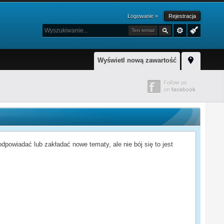
Logowanie »
Rejestracja
Ten temat
Wyświetl nową zawartość
powiadać lub zakładać nowe tematy, ale nie bój się to jest