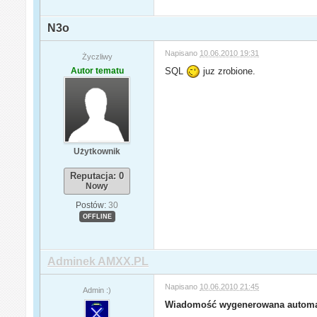
N3o
Napisano
10.06.2010 19:31
Życzliwy
Autor tematu
SQL
juz zrobione.
Użytkownik
Reputacja: 0
Nowy
Postów:
30
OFFLINE
Adminek AMXX.PL
Napisano
10.06.2010 21:45
Admin :)
Wiadomość wygenerowana automa