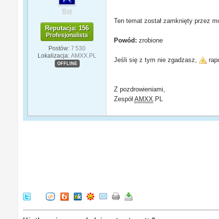
Bot
Ten temat został zamknięty przez mo
Reputacja: 156
Profesjonalista
Powód:
zrobione
Postów:
7 530
Lokalizacja:
AMXX.PL
Jeśli się z tym nie zgadzasz,
rapo
OFFLINE
Z pozdrowieniami,
Zespół
AMXX
.PL