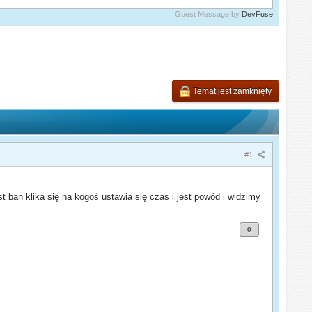
Guest Message by
DevFuse
Temat jest zamknięty
#1
ban klika się na kogoś ustawia się czas i jest powód i widzimy
0