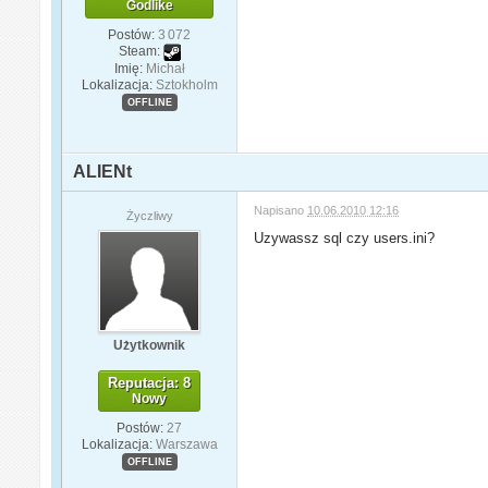
Godlike
Postów:
3 072
Steam:
Imię:
Michał
Lokalizacja:
Sztokholm
OFFLINE
ALIENt
Napisano
10.06.2010 12:16
Życzliwy
Uzywassz sql czy users.ini?
Użytkownik
Reputacja: 8
Nowy
Postów:
27
Lokalizacja:
Warszawa
OFFLINE