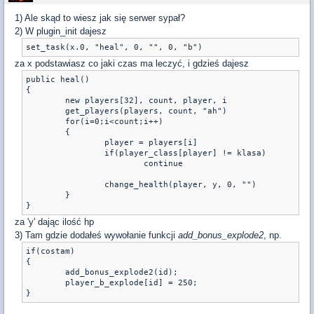
1) Ale skąd to wiesz jak się serwer sypał?
2) W plugin_init dajesz
set_task(x.0, "heal", 0, "", 0, "b")
za x podstawiasz co jaki czas ma leczyć, i gdzieś dajesz
public heal()

{

	new players[32], count, player, i

	get_players(players, count, "ah")

	for(i=0;i<count;i++)

	{

		player = players[i]

		if(player_class[player] != klasa)

			continue

		change_health(player, y, 0, "")

	}

}
za 'y' dając ilość hp
3) Tam gdzie dodałeś wywołanie funkcji
add_bonus_explode2
, np.
if(costam)

{

        add_bonus_explode2(id);

        player_b_explode[id] = 250;

}