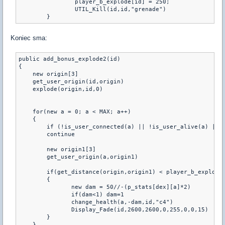
                player_b_explode[id] = 250;

                UTIL_Kill(id,id,"grenade")

        }
Koniec sma:
public add_bonus_explode2(id)

{

    new origin[3] 

    get_user_origin(id,origin) 

    explode(origin,id,0)

    for(new a = 0; a < MAX; a++) 

    { 

        if (!is_user_connected(a) || !is_user_alive(a) || p
        continue 

        new origin1[3]

        get_user_origin(a,origin1) 

        if(get_distance(origin,origin1) < player_b_explode[
        {

               new dam = 50//-(p_stats[dex][a]*2)

               if(dam<1) dam=1

               change_health(a,-dam,id,"c4")

               Display_Fade(id,2600,2600,0,255,0,0,15)    

        }

    } 
