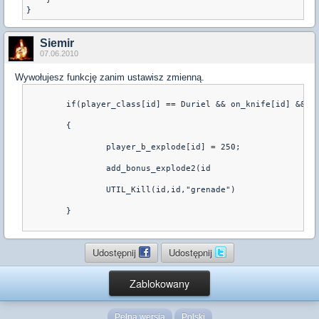
}
Siemir
07.06.2010
Wywołujesz funkcję zanim ustawisz zmienną.
        if(player_class[id] == Duriel && on_knife[id] && (b
        {

                player_b_explode[id] = 250;

                add_bonus_explode2(id

                UTIL_Kill(id,id,"grenade")

        }

Udostępnij
Udostępnij
Zablokowany
Pełna wersja
Polski