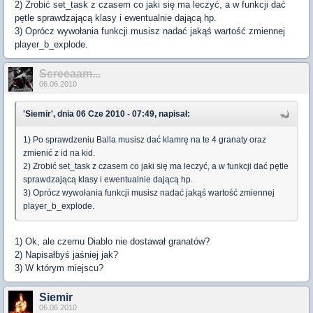
2) Zrobić set_task z czasem co jaki się ma leczyć, a w funkcji dać
pętle sprawdzającą klasy i ewentualnie dającą hp.
3) Oprócz wywołania funkcji musisz nadać jakąś wartość zmiennej
player_b_explode.
Screeaam...
06.06.2010
'Siemir', dnia 06 Cze 2010 - 07:49, napisał:
1) Po sprawdzeniu Balla musisz dać klamrę na te 4 granaty oraz
zmienić z id na kid.
2) Zrobić set_task z czasem co jaki się ma leczyć, a w funkcji dać pętle
sprawdzającą klasy i ewentualnie dającą hp.
3) Oprócz wywołania funkcji musisz nadać jakąś wartość zmiennej
player_b_explode.
1) Ok, ale czemu Diablo nie dostawał granatów?
2) Napisałbyś jaśniej jak?
3) W którym miejscu?
Siemir
06.06.2010