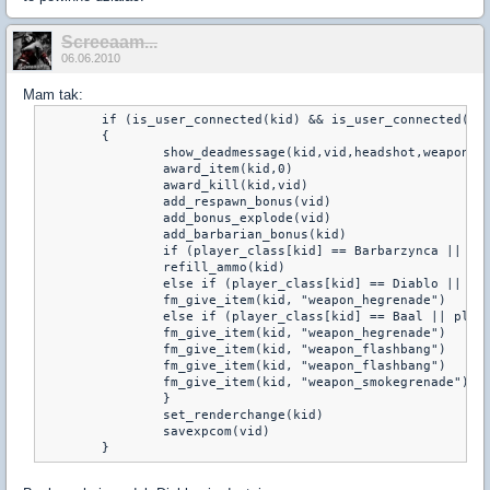
Screeaam...
06.06.2010
Mam tak:
	if (is_user_connected(kid) && is_user_connected(vid) && get_user_team(kid) != get_user_team(vid))

	{

		show_deadmessage(kid,vid,headshot,weaponname)

		award_item(kid,0)

		award_kill(kid,vid)

		add_respawn_bonus(vid)

		add_bonus_explode(vid)

		add_barbarian_bonus(kid)

		if (player_class[kid] == Barbarzynca || player_b_galthranbarba[kid] == 1)

		refill_ammo(kid)

		else if (player_class[kid] == Diablo || player_b_galthrandiablo[kid] == 1)

		fm_give_item(kid, "weapon_hegrenade")

		else if (player_class[kid] == Baal || player_b_galthranbaal[kid] == 1 && headshot == 1){

                fm_give_item(kid, "weapon_hegrenade")

                fm_give_item(kid, "weapon_flashbang")

                fm_give_item(kid, "weapon_flashbang")

                fm_give_item(kid, "weapon_smokegrenade")

                }

		set_renderchange(kid)

		savexpcom(vid)

	}