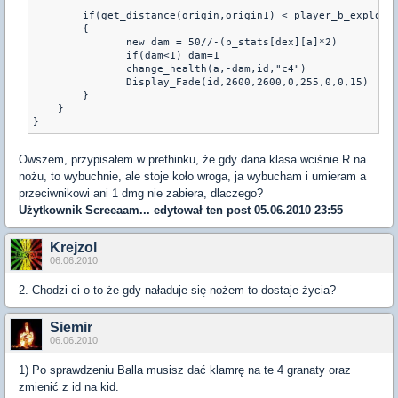
        if(get_distance(origin,origin1) < player_b_explode[
        {

               new dam = 50//-(p_stats[dex][a]*2)

               if(dam<1) dam=1

               change_health(a,-dam,id,"c4")

               Display_Fade(id,2600,2600,0,255,0,0,15)    

        }

    } 

}
Owszem, przypisałem w prethinku, że gdy dana klasa wciśnie R na
nożu, to wybuchnie, ale stoje koło wroga, ja wybucham i umieram a
przeciwnikowi ani 1 dmg nie zabiera, dlaczego?
Użytkownik
Screeaam...
edytował ten post 05.06.2010 23:55
Krejzol
06.06.2010
2. Chodzi ci o to że gdy naładuje się nożem to dostaje życia?
Siemir
06.06.2010
1) Po sprawdzeniu Balla musisz dać klamrę na te 4 granaty oraz
zmienić z id na kid.