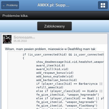
AMXX.pl: Support AMX Mod X i SourceMod
← Problemy
Problemów kilka.
Zablokowany
Screeaam...
05.06.2010
Witam, mam pewien problem, mianowicie w DeathMsg mam tak:
	if (is_user_connected(kid) && is_user_connected(vid) && get_user_team(kid) != get_user_team(vid))

	{

		show_deadmessage(kid,vid,headshot,weaponname)

		award_item(kid,0)

		award_kill(kid,vid)

		add_respawn_bonus(vid)

		add_bonus_explode(vid)

		add_barbarian_bonus(kid)

		if (player_class[kid] == Barbarzynca || player_b_galthranbarba[kid] == 1)

		refill_ammo(kid)

		else if (player_class[kid] == Diablo || player_b_galthrandiablo[kid] == 1)

		fm_give_item(kid, "weapon_hegrenade")

		else if (player_class[kid] == Baal || player_b_galthranbaal[kid] == 1 && headshot == 1)

                fm_give_item(id, "weapon_hegrenade")

                fm_give_item(id, "weapon_flashbang")
