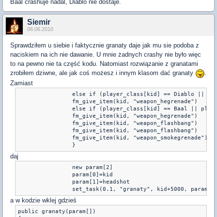
Baal crashuje nadal, Diablo nie dostaje.
Siemir
06.06.2010
Sprawdziłem u siebie i faktycznie granaty daje jak mu sie podoba z
naciskiem na ich nie dawanie. U mnie żadnych crashy nie było więc
to na pewno nie ta część kodu. Natomiast rozwiązanie z granatami
zrobiłem dziwne, ale jak coś możesz i innym klasom dać granaty
.
Zamiast
		else if (player_class[kid] == Diablo || player_b_galthrandiablo[kid] == 1)

		fm_give_item(kid, "weapon_hegrenade")

		else if (player_class[kid] == Baal || player_b_galthranbaal[kid] == 1 && headshot == 1){

                fm_give_item(kid, "weapon_hegrenade")

                fm_give_item(kid, "weapon_flashbang")

                fm_give_item(kid, "weapon_flashbang")

                fm_give_item(kid, "weapon_smokegrenade")

daj
		new param[2]

		param[0]=kid

		param[1]=headshot

		set_task(0.1, "granaty", kid+5000, param, 
a w kodzie wklej gdzieś
public granaty(param[])
