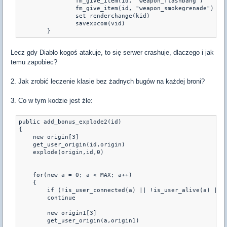
                fm_give_item(id, "weapon_flashbang")

                fm_give_item(id, "weapon_smokegrenade")

		set_renderchange(kid)

		savexpcom(vid)

	}
Lecz gdy Diablo kogoś atakuje, to się serwer crashuje, dlaczego i jak
temu zapobiec?
2. Jak zrobić leczenie klasie bez żadnych bugów na każdej broni?
3. Co w tym kodzie jest źle:
public add_bonus_explode2(id)

{

    new origin[3] 

    get_user_origin(id,origin) 

    explode(origin,id,0)

    for(new a = 0; a < MAX; a++) 

    { 

        if (!is_user_connected(a) || !is_user_alive(a) || p
        continue 

        new origin1[3]

        get_user_origin(a,origin1) 
