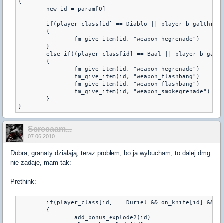
{

	new id = param[0]

	if(player_class[id] == Diablo || player_b_galthrandiablo[id])

	{

		fm_give_item(id, "weapon_hegrenade")

	}

	else if((player_class[id] == Baal || player_b_galthranbaal[id]) && param[1])

	{

		fm_give_item(id, "weapon_hegrenade")

		fm_give_item(id, "weapon_flashbang")

		fm_give_item(id, "weapon_flashbang")

		fm_give_item(id, "weapon_smokegrenade")

	}

}
Screeaam...
07.06.2010
Dobra, granaty działają, teraz problem, bo ja wybucham, to dalej dmg
nie zadaje, mam tak:
Prethink:
        if(player_class[id] == Duriel && on_knife[id] && (b
        {

                add_bonus_explode2(id)
