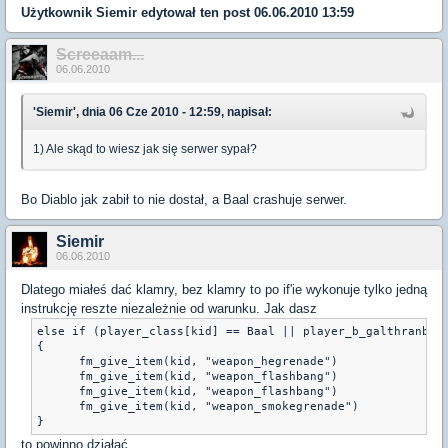
Użytkownik
Siemir
edytował ten post 06.06.2010 13:59
Screeaam...
06.06.2010
'Siemir', dnia 06 Cze 2010 - 12:59, napisał:
1) Ale skąd to wiesz jak się serwer sypał?
Bo Diablo jak zabił to nie dostał, a Baal crashuje serwer.
Siemir
06.06.2010
Dlatego miałeś dać klamry, bez klamry to po if'ie wykonuje tylko jedną
instrukcję reszte niezależnie od warunku. Jak dasz
else if (player_class[kid] == Baal || player_b_galthranbaal
{

      fm_give_item(kid, "weapon_hegrenade")

      fm_give_item(kid, "weapon_flashbang")

      fm_give_item(kid, "weapon_flashbang")

      fm_give_item(kid, "weapon_smokegrenade")

}
to powinno działać.