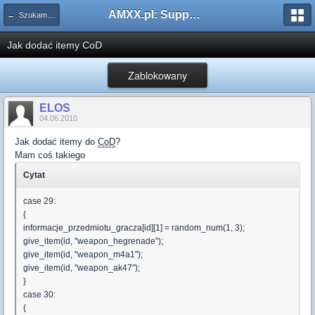
AMXX.pl: Support AMX Mod X i SourceMod
← Szukam pluginu
Jak dodać itemy CoD
Zablokowany
ELOS
04.06.2010
Jak dodać itemy do
CoD
?
Mam coś takiego
Cytat
case 29:
{
informacje_przedmiotu_gracza[id][1] = random_num(1, 3);
give_item(id, "weapon_hegrenade");
give_item(id, "weapon_m4a1");
give_item(id, "weapon_ak47");
}
case 30:
{