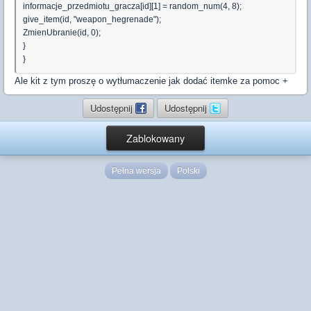
informacje_przedmiotu_gracza[id][1] = random_num(4, 8);
give_item(id, "weapon_hegrenade");
ZmienUbranie(id, 0);
}
}
Ale kit z tym proszę o wytłumaczenie jak dodać itemke za pomoc +
Udostępnij
Udostępnij
Zablokowany
Pełna wersja
Polski