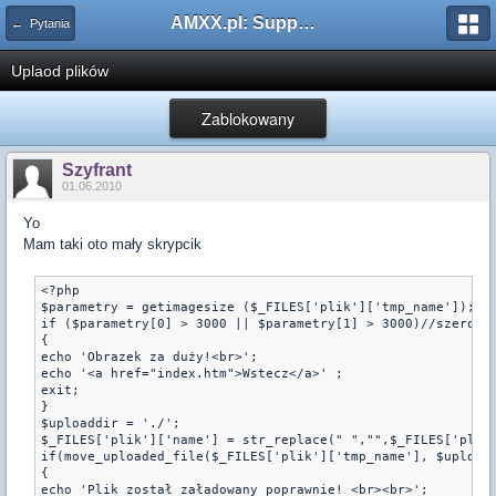
AMXX.pl: Support AMX Mod X i SourceMod
← Pytania
Uplaod plików
Zablokowany
Szyfrant
01.06.2010
Yo
Mam taki oto mały skrypcik
<?php

$parametry = getimagesize ($_FILES['plik']['tmp_name']);

if ($parametry[0] > 3000 || $parametry[1] > 3000)//szerokoś
{

echo 'Obrazek za duży!<br>';

echo '<a href="index.htm">Wstecz</a>' ;

exit;

}

$uploaddir = './';

$_FILES['plik']['name'] = str_replace(" ","",$_FILES['plik'
if(move_uploaded_file($_FILES['plik']['tmp_name'], $uploadd
{

echo 'Plik został załadowany poprawnie! <br><br>';
