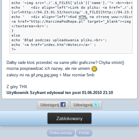
echo '<img src="./'.$_FILES['plik']['name'].'"> <br><br>';

echo '   <div align="left">Link do pliku: <a href="./'.$_FI
[url=http://94.23.91.53/hosting/'.$_FILES]http://94.23.91.5
echo '   <div align="left">Kod 
HTML
 na stronę www:</div> <t
<a href="http://KarczmaPodKepa.pl" target="_blank"><img src
</textarea><br>';

}

else

echo 'Błąd podczas uploadowania pliku.<br>';

echo '<a href="index.htm">Wstecz</a>' ;

?>
Dałby rade ktoś przerobić na same pliki graficzne? Chyba stristr()
mozna posprawdzać ich nazwy, ale nie umiem
.
zalezy mi na gif,png,jpg,jpeg + Max rozmiar 5mb
Z góry THX
Użytkownik
Szyfrant
edytował ten post 01.06.2010 21:10
Udostępnij
Udostępnij
Zablokowany
Pełna wersja
Polski