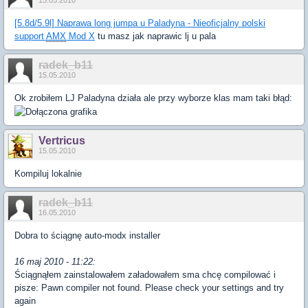
15.05.2010
[5.8d/5.9l] Naprawa long jumpa u Paladyna - Nieoficjalny polski
support
AMX
Mod X
tu masz jak naprawic lj u pala
radek_b11
15.05.2010
Ok zrobiłem LJ Paladyna działa ale przy wyborze klas mam taki błąd:
Vertricus
15.05.2010
Kompiluj lokalnie
radek_b11
16.05.2010
Dobra to ściągnę auto-modx installer
16 maj 2010 - 11:22:
Ściągnąłem zainstalowałem załadowałem sma chcę compilować i
pisze: Pawn compiler not found. Please check your settings and try
again