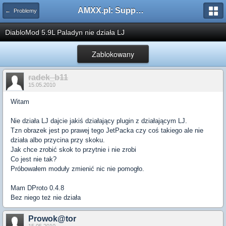
AMXX.pl: Support AMX Mod X i SourceMod
← Problemy
DiabloMod 5.9L Paladyn nie działa LJ
Zablokowany
radek_b11
15.05.2010
Witam
Nie działa LJ dajcie jakiś działający plugin z działającym LJ.
Tzn obrazek jest po prawej tego JetPacka czy coś takiego ale nie
działa albo przycina przy skoku.
Jak chce zrobić skok to przytnie i nie zrobi
Co jest nie tak?
Próbowałem moduły zmienić nic nie pomogło.
Mam DProto 0.4.8
Bez niego też nie działa
Prowok@tor