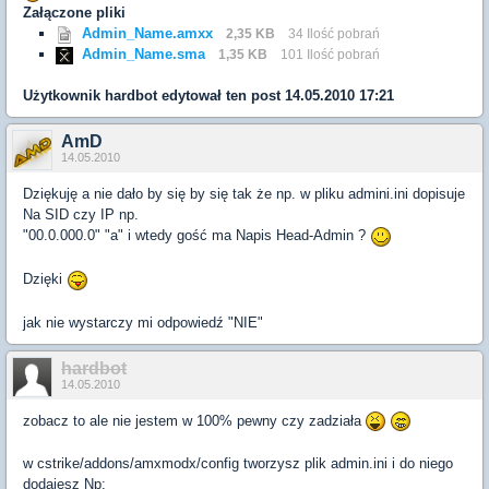
Załączone pliki
Admin_Name.amxx
2,35 KB
34 Ilość pobrań
Admin_Name.sma
1,35 KB
101 Ilość pobrań
Użytkownik
hardbot
edytował ten post 14.05.2010 17:21
AmD
14.05.2010
Dziękuję a nie dało by się by się tak że np. w pliku admini.ini dopisuje
Na SID czy IP np.
"00.0.000.0" "a" i wtedy gość ma Napis Head-Admin ?
Dzięki
jak nie wystarczy mi odpowiedź "NIE"
hardbot
14.05.2010
zobacz to ale nie jestem w 100% pewny czy zadziała
w cstrike/addons/amxmodx/config tworzysz plik admin.ini i do niego
dodajesz Np: