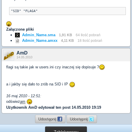
"SID" "FLAGA"
Załączone pliki
Admin_Name.sma
1,91 KB
64 Ilość pobrań
Admin_Name.amxx
4,11 KB
18 Ilość pobrań
AmD
14.05.2010
flagi są takie jak w users.ini czy inaczej się dopisuje ?
a i jakby się dało to zrób na SID i IP
16 maj 2010 - 12:51:
odśwież
am
Użytkownik
AmD
edytował ten post 14.05.2010 19:19
Udostępnij
Udostępnij
Zablokowany