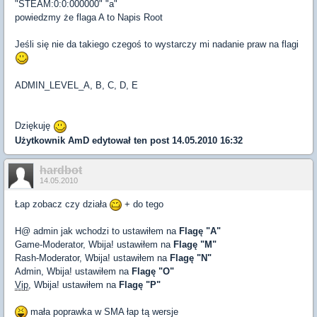
"STEAM:0:0:000000" "a"
powiedzmy że flaga A to Napis Root
Jeśli się nie da takiego czegoś to wystarczy mi nadanie praw na flagi
ADMIN_LEVEL_A, B, C, D, E
Dziękuję
Użytkownik
AmD
edytował ten post 14.05.2010 16:32
hardbot
14.05.2010
Łap zobacz czy działa
+ do tego
H@ admin jak wchodzi to ustawiłem na
Flagę "A"
Game-Moderator, Wbija! ustawiłem na
Flagę "M"
Rash-Moderator, Wbija! ustawiłem na
Flagę "N"
Admin, Wbija! ustawiłem na
Flagę "O"
Vip
, Wbija! ustawiłem na
Flagę "P"
mała poprawka w SMA łap tą wersje