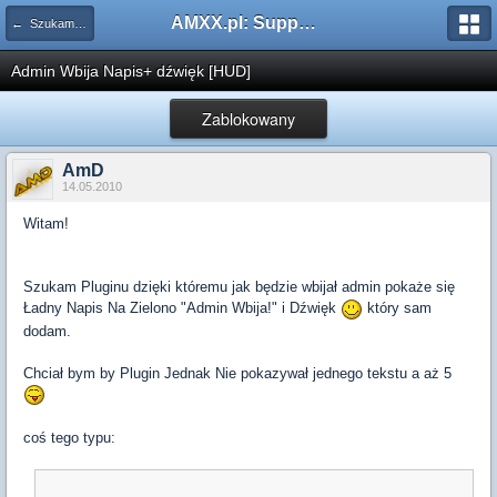
AMXX.pl: Support AMX Mod X i SourceMod
← Szukam pluginu
Admin Wbija Napis+ dźwięk [HUD]
Zablokowany
AmD
14.05.2010
Witam!
Szukam Pluginu dzięki któremu jak będzie wbijał admin pokaże się
Ładny Napis Na Zielono "Admin Wbija!" i Dźwięk
który sam
dodam.
Chciał bym by Plugin Jednak Nie pokazywał jednego tekstu a aż 5
coś tego typu: