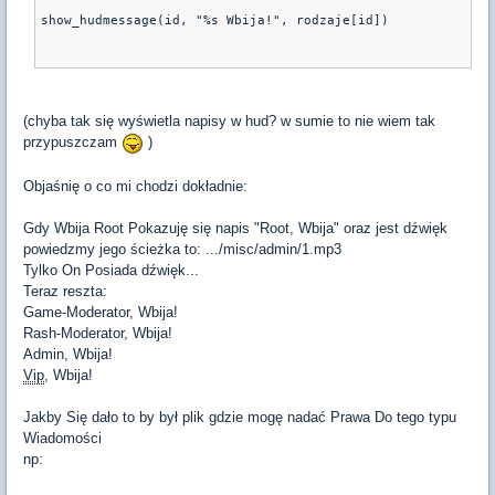
show_hudmessage(id, "%s Wbija!", rodzaje[id])
(chyba tak się wyświetla napisy w hud? w sumie to nie wiem tak
przypuszczam
)
Objaśnię o co mi chodzi dokładnie:
Gdy Wbija Root Pokazuję się napis "Root, Wbija" oraz jest dźwięk
powiedzmy jego ścieżka to: .../misc/admin/1.mp3
Tylko On Posiada dźwięk...
Teraz reszta:
Game-Moderator, Wbija!
Rash-Moderator, Wbija!
Admin, Wbija!
Vip
, Wbija!
Jakby Się dało to by był plik gdzie mogę nadać Prawa Do tego typu
Wiadomości
np: