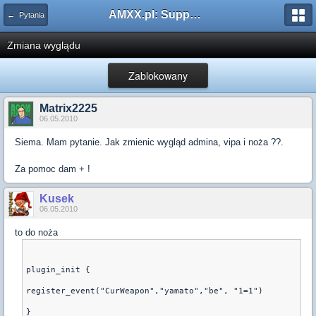
AMXX.pl: Support AMX Mod X i SourceMod
← Pytania
Zmiana wyglądu
Zablokowany
Matrix2225
06.05.2010
Siema. Mam pytanie. Jak zmienic wygląd admina, vipa i noża ??.
Za pomoc dam + !
Kusek
06.05.2010
to do noża
plugin_init {
register_event("CurWeapon","yamato","be", "1=1")
}