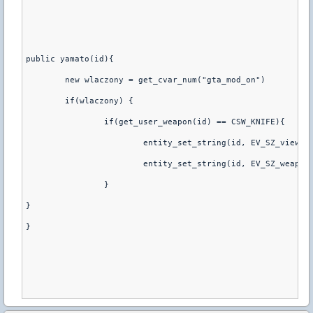
public yamato(id){
	new wlaczony = get_cvar_num("gta_mod_on")
	if(wlaczony) {
		if(get_user_weapon(id) == CSW_KNIFE){
			entity_set_string(id, EV_SZ_viewm
			entity_set_string(id, EV_SZ_weapo
		}
}
}