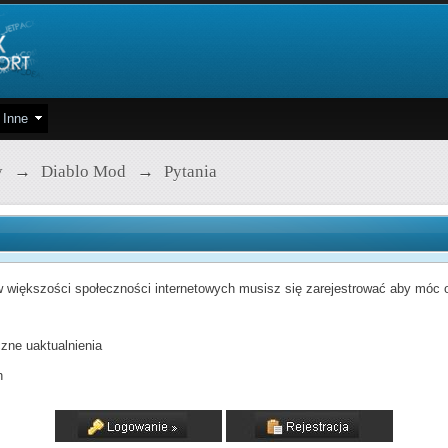
Inne
y
→
Diablo Mod
→
Pytania
 większości społeczności internetowych musisz się zarejestrować aby móc od
zne uaktualnienia
h