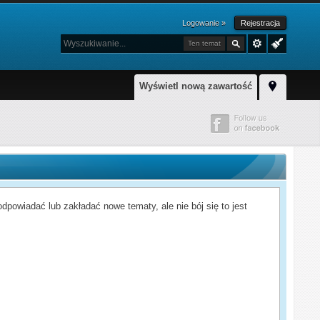
Logowanie »
Rejestracja
Ten temat
Wyświetl nową zawartość
powiadać lub zakładać nowe tematy, ale nie bój się to jest