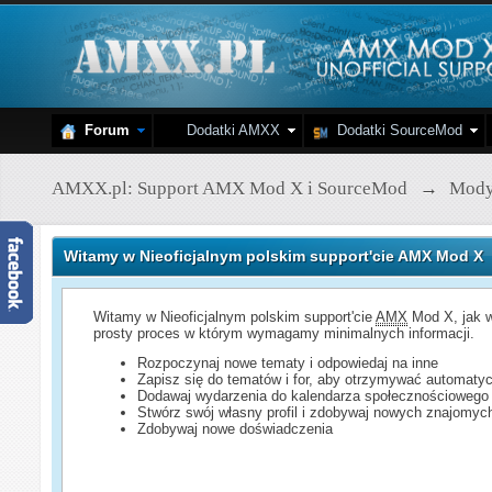
Forum
Dodatki AMXX
Dodatki SourceMod
AMXX.pl: Support AMX Mod X i SourceMod
→
Mod
Witamy w Nieoficjalnym polskim support'cie AMX Mod X
Witamy w Nieoficjalnym polskim support'cie
AMX
Mod X, jak w
prosty proces w którym wymagamy minimalnych informacji.
Rozpoczynaj nowe tematy i odpowiedaj na inne
Zapisz się do tematów i for, aby otrzymywać automatyc
Dodawaj wydarzenia do kalendarza społecznościowego
Stwórz swój własny profil i zdobywaj nowych znajomyc
Zdobywaj nowe doświadczenia