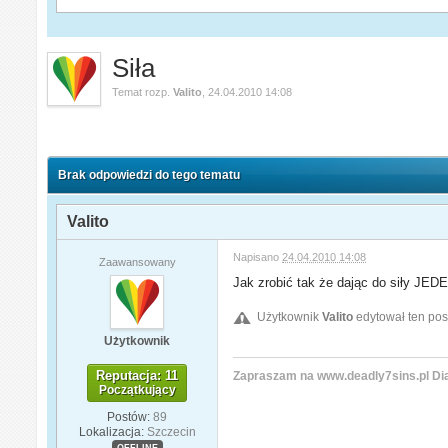
Siła
Temat rozp.
Valito
,
24.04.2010 14:08
Brak odpowiedzi do tego tematu
Valito
Napisano
24.04.2010 14:08
Zaawansowany
Jak zrobić tak że dając do siły JED
Użytkownik
Valito
edytował ten pos
Użytkownik
Reputacja: 11
Zapraszam na www.deadly7sins.pl Di
Początkujący
Postów:
89
Lokalizacja:
Szczecin
OFFLINE