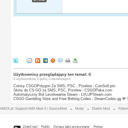
Użytkownicy przeglądający ten temat: 0
0 użytkowników, 0 gości, 0 anonimowych
Coinsy CSGOPolygon Za SMS, PSC , Przelew - CoinSell.pro
Skiny do CS:GO za SMS, PSC, Przelew - CSGOPaka.com
Automatyczny Bot Levelowania Steam - LVLUPSteam.com
CSGO Gambling Sites and Free Betting Codes - DreamCodes.gg
💸 
AMXX.pl: Support AMX Mod X i SourceMod
→
Mody
→
Diablo Mod
→
Pytan
Zmień styl
Polski
Oznacz jako przeczytane
Pomoc