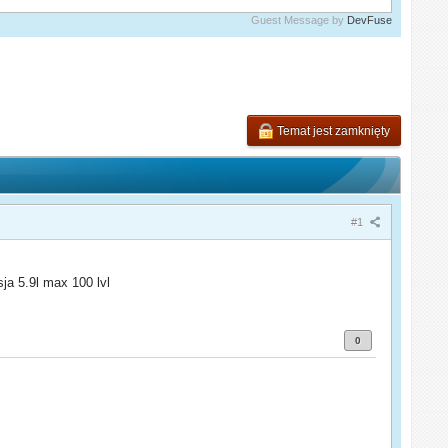
Guest Message by
DevFuse
Temat jest zamknięty
#1
ja 5.9l max 100 lvl
0