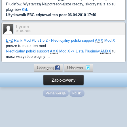
Plugin'ów. Wystarczą Najpotrzebniejsze rzeczy, skorzystaj z spisu
plugin'ów
Klik
Użytkownik
E3G
edytował ten post 06.04.2010 17:40
Lyons
06.04.2010
BF2
Rank Mod PL v1.5.2 - Nieoficjalny polski support
AMX
Mod X
proszę tu masz ten mod...
Nieoficjalny polski support
AMX
Mod X -> Lista Pluginów
AMXX
tu
masz wszystkie pluginy ...
Udostępnij
Udostępnij
Zablokowany
Pełna wersja
Polski