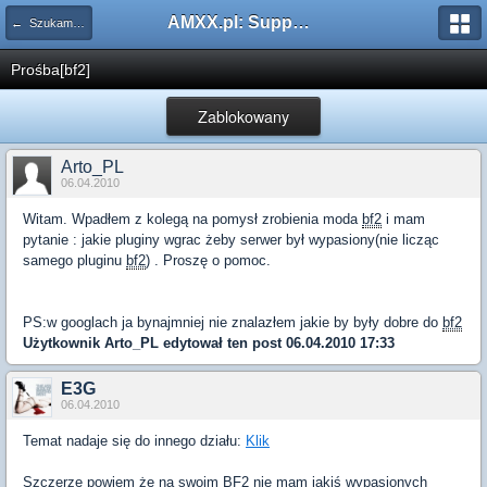
AMXX.pl: Support AMX Mod X i SourceMod
← Szukam pluginu
Prośba[bf2]
Zablokowany
Arto_PL
06.04.2010
Witam. Wpadłem z kolegą na pomysł zrobienia moda
bf2
i mam
pytanie : jakie pluginy wgrac żeby serwer był wypasiony(nie licząc
samego pluginu
bf2
) . Proszę o pomoc.
PS:w googlach ja bynajmniej nie znalazłem jakie by były dobre do
bf2
Użytkownik
Arto_PL
edytował ten post 06.04.2010 17:33
E3G
06.04.2010
Temat nadaje się do innego działu:
Klik
Szczerze powiem że na swoim
BF2
nie mam jakiś wypasionych