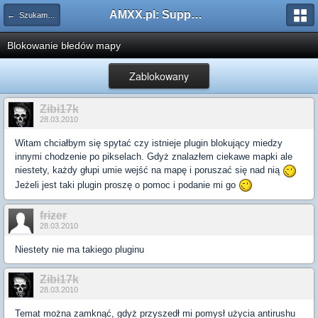
AMXX.pl: Support AMX Mod X i SourceMod
← Szukam pluginu
Blokowanie błedów mapy
Zablokowany
Zibi17k
28.03.2010
Witam chciałbym się spytać czy istnieje plugin blokujący miedzy
innymi chodzenie po pikselach. Gdyż znalazłem ciekawe mapki ale
niestety, każdy głupi umie wejść na mapę i poruszać się nad nią
Jeżeli jest taki plugin proszę o pomoc i podanie mi go
frizer
28.03.2010
Niestety nie ma takiego pluginu
Zibi17k
28.03.2010
Temat można zamknąć, gdyż przyszedł mi pomysł użycia antirushu