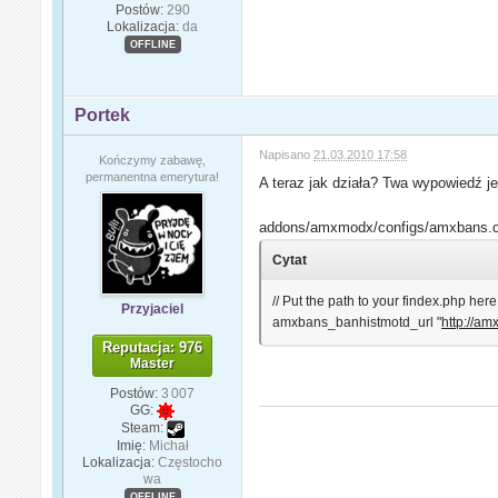
Postów:
290
Lokalizacja:
da
OFFLINE
Portek
Napisano
21.03.2010 17:58
Kończymy zabawę,
permanentna emerytura!
A teraz jak działa? Twa wypowiedź j
addons/amxmodx/configs/amxbans.c
Cytat
// Put the path to your findex.php her
Przyjaciel
amxbans_banhistmotd_url "
http://am
Reputacja: 976
Master
Postów:
3 007
GG:
Steam:
Imię:
Michał
Lokalizacja:
Częstocho
wa
OFFLINE