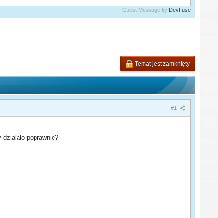
Guest Message by
DevFuse
Temat jest zamknięty
#1
 dzialalo poprawnie?