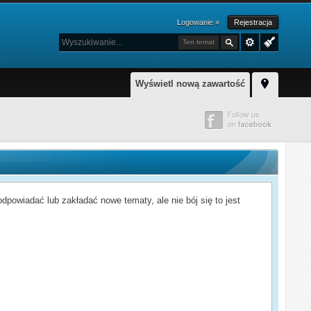
Logowanie »
Rejestracja
Ten temat
Wyświetl nową zawartość
powiadać lub zakładać nowe tematy, ale nie bój się to jest