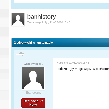
banhistory
Temat rozp.
krily
,
21.03.2010 15:45
2 odpowiedzi w tym temacie
krily
Napisano
21.03.2010 15:45
Wszechwidzący
podczas gry moge wejdz w banhistor
Zbanowany
Reputacja: -5
Nowy