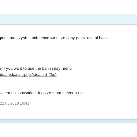
gracz ma czyste konto choc wiem ze dany gracz dostal bana
re if you want to use the banhistory menu
inkdoamxbans...php?steamid=%s"
azilem i nie zawarlem tego ze mam server ns+s
 22.03.2010 10:41