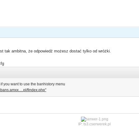
est tak ambitna, że odpowiedź możesz dostać tylko od wróżki.
fg
e if you want to use the banhistory menu
xbans.amxx.....pl/findex.php"
IP: ts3.cserwerek.pl