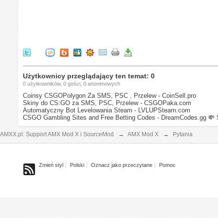
Użytkownicy przeglądający ten temat: 0
0 użytkowników, 0 gości, 0 anonimowych
Coinsy CSGOPolygon Za SMS, PSC , Przelew - CoinSell.pro
Skiny do CS:GO za SMS, PSC, Przelew - CSGOPaka.com
Automatyczny Bot Levelowania Steam - LVLUPSteam.com
CSGO Gambling Sites and Free Betting Codes - DreamCodes.gg
💸 
AMXX.pl: Support AMX Mod X i SourceMod
→
AMX Mod X
→
Pytania
Zmień styl
Polski
Oznacz jako przeczytane
Pomoc