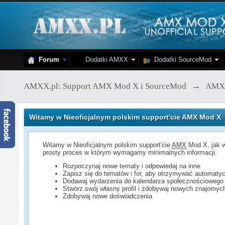
Forum
Dodatki AMXX
Dodatki SourceMod
AMXX.pl: Support AMX Mod X i SourceMod
→
AMX
Witamy w Nieoficjalnym polskim support'cie AMX Mod X
Witamy w Nieoficjalnym polskim support'cie
AMX
Mod X, jak w
prosty proces w którym wymagamy minimalnych informacji.
Rozpoczynaj nowe tematy i odpowiedaj na inne
Zapisz się do tematów i for, aby otrzymywać automatyc
Dodawaj wydarzenia do kalendarza społecznościowego
Stwórz swój własny profil i zdobywaj nowych znajomyc
Zdobywaj nowe doświadczenia