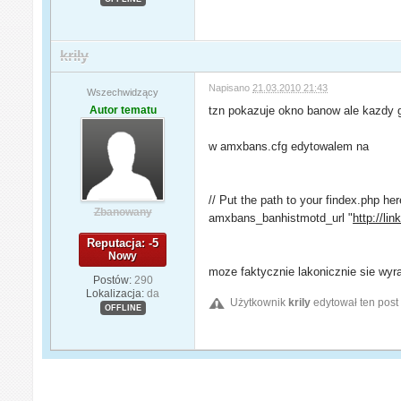
krily
Napisano
21.03.2010 21:43
Wszechwidzący
Autor tematu
tzn pokazuje okno banow ale kazdy 
w amxbans.cfg edytowalem na
// Put the path to your findex.php he
Zbanowany
amxbans_banhistmotd_url "
http://l
Reputacja: -5
Nowy
moze faktycznie lakonicznie sie wyr
Postów:
290
Lokalizacja:
da
Użytkownik
krily
edytował ten post
OFFLINE