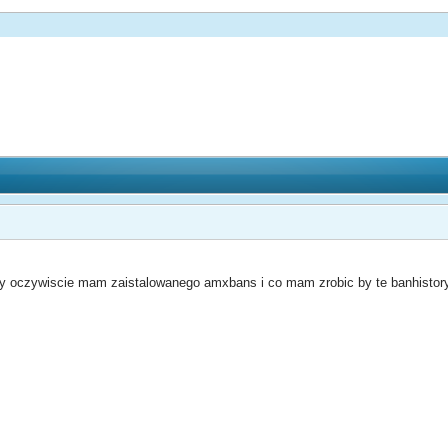
y oczywiscie mam zaistalowanego amxbans i co mam zrobic by te banhistory