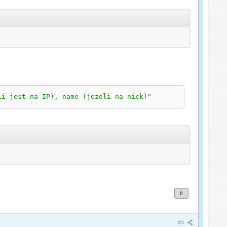
li jest na IP), name (jeżeli na nick)"
0
#4