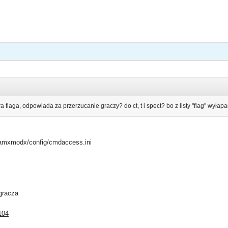
a flaga, odpowiada za przerzucanie graczy? do ct, t i spect? bo z listy "flag" wyłapa
amxmodx/config/cmdaccess.ini
gracza
104