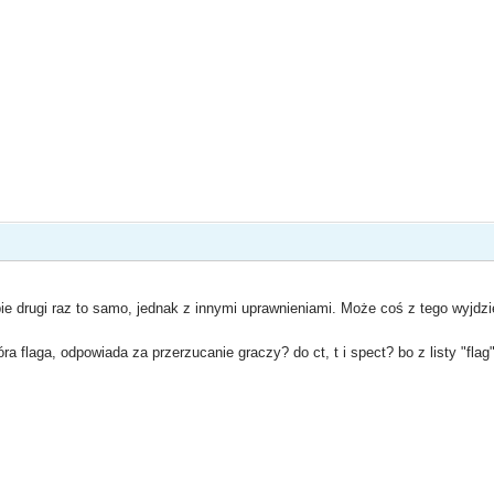
ie drugi raz to samo, jednak z innymi uprawnieniami. Może coś z tego wyjdzi
ra flaga, odpowiada za przerzucanie graczy? do ct, t i spect? bo z listy "flag