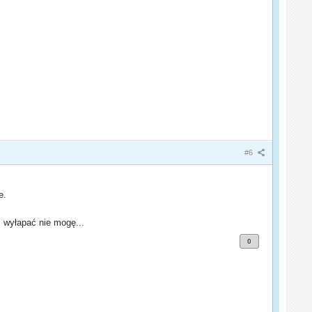
#6
e.
" wyłapać nie mogę...
0