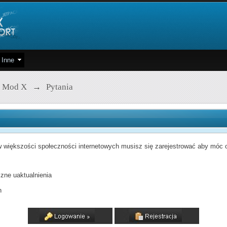
Inne
 Mod X
→
Pytania
 większości społeczności internetowych musisz się zarejestrować aby móc od
zne uaktualnienia
h