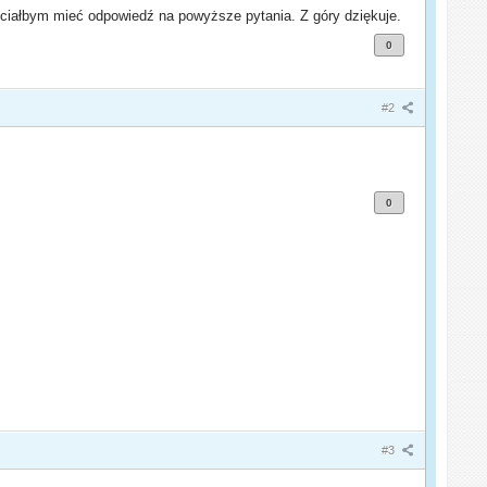
hciałbym mieć odpowiedź na powyższe pytania. Z góry dziękuje.
0
#2
0
#3