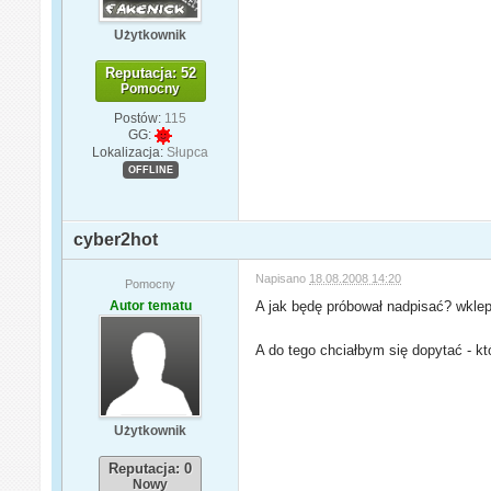
Użytkownik
Reputacja: 52
Pomocny
Postów:
115
GG:
Lokalizacja:
Słupca
OFFLINE
cyber2hot
Napisano
18.08.2008 14:20
Pomocny
Autor tematu
A jak będę próbował nadpisać? wklep
A do tego chciałbym się dopytać - któ
Użytkownik
Reputacja: 0
Nowy