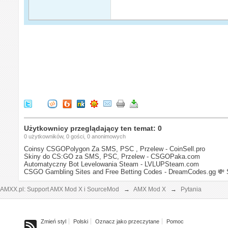
Użytkownicy przeglądający ten temat: 0
0 użytkowników, 0 gości, 0 anonimowych
Coinsy CSGOPolygon Za SMS, PSC , Przelew - CoinSell.pro
Skiny do CS:GO za SMS, PSC, Przelew - CSGOPaka.com
Automatyczny Bot Levelowania Steam - LVLUPSteam.com
CSGO Gambling Sites and Free Betting Codes - DreamCodes.gg
💸 
AMXX.pl: Support AMX Mod X i SourceMod
→
AMX Mod X
→
Pytania
Zmień styl
Polski
Oznacz jako przeczytane
Pomoc