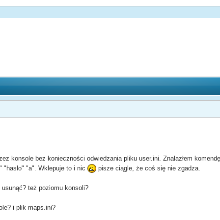
ez konsole bez konieczności odwiedzania pliku user.ini. Znalazłem komendę
" "haslo" "a". Wklepuje to i nic
pisze ciągle, że coś się nie zgadza.
 usunąć? też poziomu konsoli?
e? i plik maps.ini?