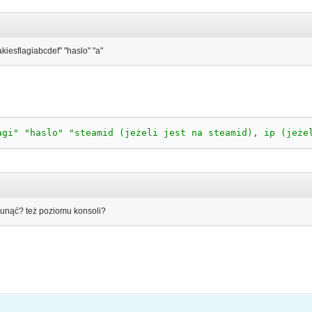
iesflagiabcdef" "haslo" "a"
agi"
"haslo"
"steamid (jeżeli jest na steamid), ip (jeże
unąć? też poziomu konsoli?