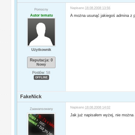
Napisano
18.08.2008 13:56
Pomocny
Autor tematu
A można usunąć jakiegoś admina z p
Użytkownik
Reputacja: 0
Nowy
Postów:
58
OFFLINE
FakeNick
Napisano
18.08.2008 14:02
Zaawansowany
Jak już napisałem wyżej, nie można 