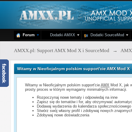
Forum
Dodatki AMXX
Dodatki SourceMod
AMXX.pl: Support AMX Mod X i SourceMod
→
AMX
Witamy w Nieoficjalnym polskim support'cie AMX Mod X
Witamy w Nieoficjalnym polskim support'cie
AMX
Mod X, jak w
prosty proces w którym wymagamy minimalnych informacji.
Rozpoczynaj nowe tematy i odpowiedaj na inne
Zapisz się do tematów i for, aby otrzymywać automatyc
Dodawaj wydarzenia do kalendarza społecznościowego
Stwórz swój własny profil i zdobywaj nowych znajomyc
Zdobywaj nowe doświadczenia