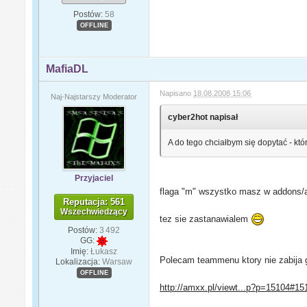
Postów:
58
OFFLINE
MafiaDL
Napisano
18.08.2008 15:06
Naj-Najstarszy Moderator
cyber2hot napisał
A do tego chciałbym się dopytać - któr
Przyjaciel
flaga "m" wszystko masz w addons/
Reputacja: 561
Wszechwiedzący
tez sie zastanawialem
Postów:
3 492
GG:
Imię:
Łukasz
Polecam teammenu ktory nie zabija 
Lokalizacja:
Warsaw
OFFLINE
http://amxx.pl/viewt...p?p=15104#15