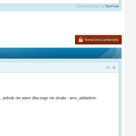
Guest Message by
DevFuse
Temat jest zamknięty
#1
, jednak nie wiem dlaczego nie działa - amx_addadmin