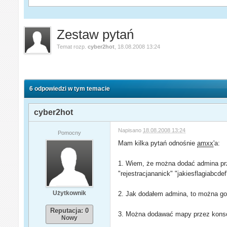
Zestaw pytań
Temat rozp.
cyber2hot
,
18.08.2008 13:24
6 odpowiedzi w tym temacie
cyber2hot
Napisano
18.08.2008 13:24
Pomocny
Mam kilka pytań odnośnie
amxx
'a:
1. Wiem, że można dodać admina prz
"rejestracjananick" "jakiesflagiabcdef
Użytkownik
2. Jak dodałem admina, to można go
Reputacja: 0
3. Można dodawać mapy przez konsol
Nowy