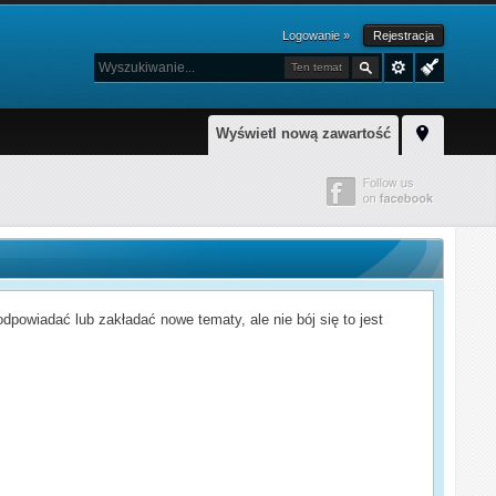
Logowanie »
Rejestracja
Ten temat
Wyświetl nową zawartość
powiadać lub zakładać nowe tematy, ale nie bój się to jest