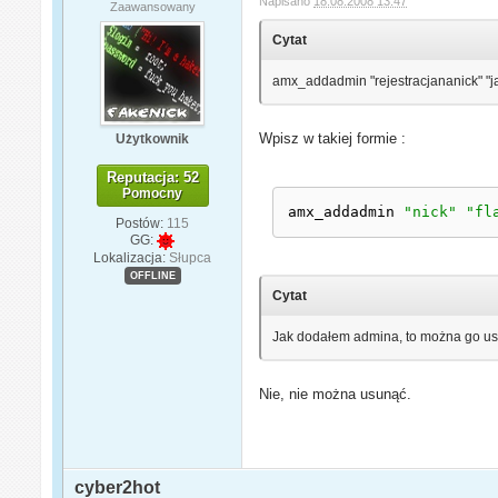
Napisano
18.08.2008 13:47
Zaawansowany
Cytat
amx_addadmin "rejestracjananick" "jak
Wpisz w takiej formie :
Użytkownik
Reputacja: 52
Pomocny
amx_addadmin 
"nick"
"fl
Postów:
115
GG:
Lokalizacja:
Słupca
OFFLINE
Cytat
Jak dodałem admina, to można go us
Nie, nie można usunąć.
cyber2hot