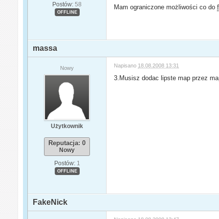
Postów:
58
Mam ograniczone możliwości co do
OFFLINE
massa
Napisano
18.08.2008 13:31
Nowy
3.Musisz dodac lipste map przez maps
Użytkownik
Reputacja: 0
Nowy
Postów:
1
OFFLINE
FakeNick