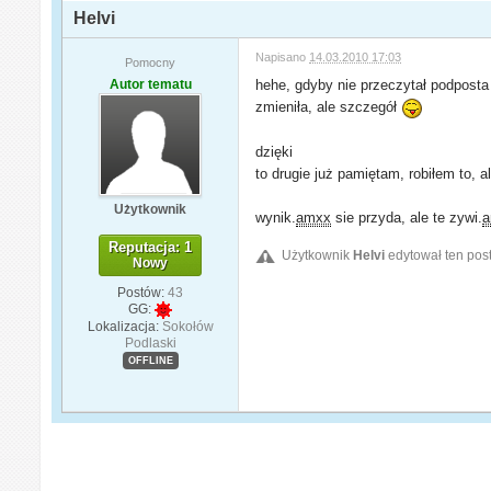
Helvi
Napisano
14.03.2010 17:03
Pomocny
Autor tematu
hehe, gdyby nie przeczytał podposta 
zmieniła, ale szczegół
dzięki
to drugie już pamiętam, robiłem to,
Użytkownik
wynik.
amxx
sie przyda, ale te zywi.
Reputacja: 1
Użytkownik
Helvi
edytował ten pos
Nowy
Postów:
43
GG:
Lokalizacja:
Sokołów
Podlaski
OFFLINE