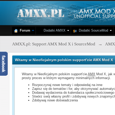
Forum
Dodatki AMXX
Dodatki SourceMod
AMXX.pl: Support AMX Mod X i SourceMod
→
AMX
Witamy w Nieoficjalnym polskim support'cie AMX Mod X
Witamy w Nieoficjalnym polskim support'cie
AMX
Mod X, jak w
prosty proces w którym wymagamy minimalnych informacji.
Rozpoczynaj nowe tematy i odpowiedaj na inne
Zapisz się do tematów i for, aby otrzymywać automatyc
Dodawaj wydarzenia do kalendarza społecznościowego
Stwórz swój własny profil i zdobywaj nowych znajomyc
Zdobywaj nowe doświadczenia