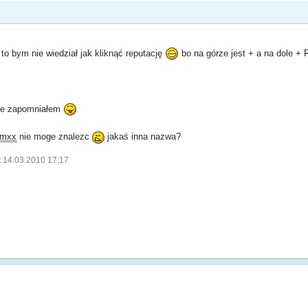
to bym nie wiedział jak kliknąć reputację
bo na górze jest + a na dole + 
 ale zapomniałem
amxx
nie moge znalezc
jakaś inna nazwa?
t 14.03.2010 17:17