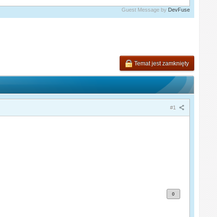
Guest Message by
DevFuse
Temat jest zamknięty
#1
0