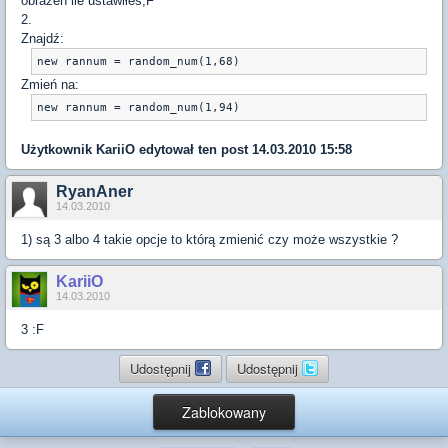
obrażeń ile ustawiłeś;F
2.
Znajdź:
new rannum = random_num(1,68)
Zmień na:
new rannum = random_num(1,94)
Użytkownik
KariiO
edytował ten post 14.03.2010 15:58
RyanAner
14.03.2010
1) są 3 albo 4 takie opcje to którą zmienić czy może wszystkie ?
KariiO
14.03.2010
3 :F
Udostępnij
Udostępnij
Zablokowany