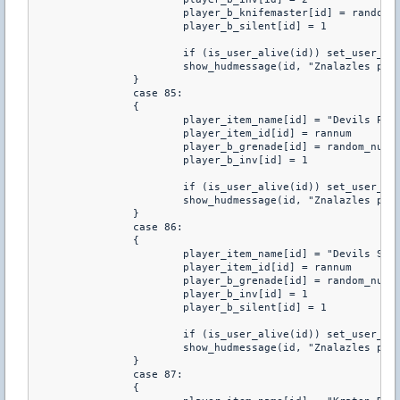
			player_b_knifemaster[id] = random_num(2,3)

			player_b_silent[id] = 1

			if (is_user_alive(id)) set_user_health(id,25)		

			show_hudmessage(id, "Znalazles przedmiot: %s :: Masz 25 zycia, jestes niewidoczny, twoj bieg cichnie oraz dodatkow zabijasz 1 ciosem z noza",player_item_name[id],player_b_knifemaster[id],player_b_silent[id])	

		}

		case 85:

		{

			player_item_name[id] = "Devils Power"

			player_item_id[id] = rannum

			player_b_grenade[id] = random_num(3,5)

			player_b_inv[id] = 1

			if (is_user_alive(id)) set_user_health(id,20)

			show_hudmessage(id, "Znalazles przedmiot: %s :: +1/%i szans natychmiastowego zabicia granatem HE. Masz tylko 20 Zycia, jestes niewidzialny.",player_item_name[id],player_b_grenade[id])	

		}

		case 86:

		{

			player_item_name[id] = "Devils Strong"

			player_item_id[id] = rannum

			player_b_grenade[id] = random_num(2,3)

			player_b_inv[id] = 1

			player_b_silent[id] = 1

			if (is_user_alive(id)) set_user_health(id,10)

			show_hudmessage(id, "Znalazles przedmiot: %s :: +1/%i szans natychmiastowego zabicia granatem HE. Masz tylko 10 Zycia, jestes niewidzialny oraz dodatkowo nie slychac twoich krokow",player_item_name[id],player_b_grenade[id],player_b_silent[id])	

		}

		case 87:

		{
