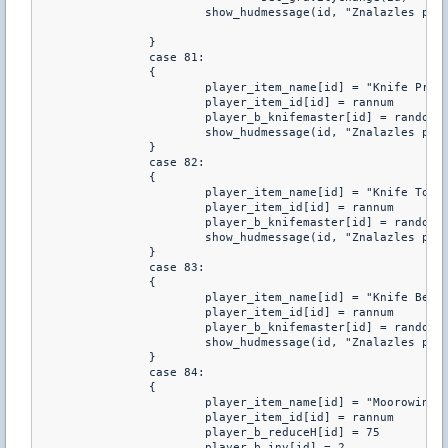
			show_hudmessage(id, "Znalazles przedmiot: %s :: +%i premia wyzszego skoku - Wcisnij e zeby uzyc",player_item_name[id],player_b_gravity[id])	

		}

		case 81:

		{

			player_item_name[id] = "Knife Premius"

			player_item_id[id] = rannum

			player_b_knifemaster[id] = random_num(4,6)

			show_hudmessage(id, "Znalazles przedmiot: %s :: 1/%i szans do natychmiastowego zabicia nozem",player_item_name[id],player_b_knifemaster[id])	

		}

		case 82:

		{

			player_item_name[id] = "Knife Torinhos"

			player_item_id[id] = rannum

			player_b_knifemaster[id] = random_num(3,5)

			show_hudmessage(id, "Znalazles przedmiot: %s :: 1/%i szans do natychmiastowego zabicia nozem",player_item_name[id],player_b_knifemaster[id])	

		}

		case 83:

		{

			player_item_name[id] = "Knife Bernio"

			player_item_id[id] = rannum

			player_b_knifemaster[id] = random_num(2,3)

			show_hudmessage(id, "Znalazles przedmiot: %s :: 1/%i szans do natychmiastowego zabicia nozem",player_item_name[id],player_b_knifemaster[id])	

		}

		case 84:

		{

			player_item_name[id] = "Moorowing Ring"

			player_item_id[id] = rannum

			player_b_reduceH[id] = 75

			player_b_inv[id] = 2
