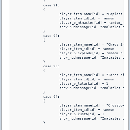
		}

		case 91:

		{

			player_item_name[id] = "Popions Herning"

			player_item_id[id] = rannum

			player_b_m3master[id] = random_num(2,3)

			show_hudmessage(id, "Znalazles przedmiot: %s :: 1/%i szans do natychmiastowego zabicia m3",player_item_name[id],player_b_m3master[id])	

		}

		case 92:

		{

			player_item_name[id] = "Chaos Zren"

			player_item_id[id] = rannum

			player_b_explode[id] = random_num(300,550)

			show_hudmessage(id, "Znalazles przedmiot: %s :: Wybuchniesz zaraz po smierci w promieniu %i",player_item_name[id],player_b_explode[id])	

		}

		case 93:

		{

			player_item_name[id] = "Torch of Magic"

			player_item_id[id] = rannum

			player_b_latarka[id] = 1

			show_hudmessage(id, "Znalazles przedmiot : %s :: Mozesz uzywac latarki i zdemaskowac ninje", player_item_name[id])

		}

		case 94:

		{

			player_item_name[id] = "Crossbow of Mystic Power"

			player_item_id[id] = rannum

			player_b_kusza[id] = 1

			show_hudmessage(id, "Znalazles przedmiot : %s :: Mozesz uzywac kuszy takiej jak ma lowca", player_item_name[id])

		}
