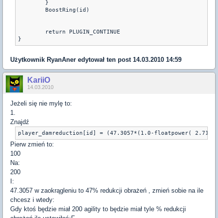
	}

	BoostRing(id)

	return PLUGIN_CONTINUE

}
Użytkownik
RyanAner
edytował ten post 14.03.2010 14:59
KariiO
14.03.2010
Jeżeli się nie mylę to:
1.
Znajdź
player_damreduction[id] = (47.3057*(1.0-floatpower( 2.7182
Pierw zmień to:
100
Na:
200
I:
47.3057 w zaokrągleniu to 47% redukcji obrażeń , zmień sobie na ile
chcesz i wtedy:
Gdy ktoś będzie miał 200 agility to będzie miał tyle % redukcji