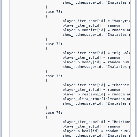
			show_hudmessage(id, "Znalazles przedmiot: %s :: Mozesz przenikac przez sciany przez %i sekund",player_item_name[id],player_b_ghost[id])	

		}

		case 73:

		{

			player_item_name[id] = "Vampyric Aura"

			player_item_id[id] = rannum

			player_b_vampire[id] = random_num(20,50)

			show_hudmessage(id, "Znalazles przedmiot: %s :: wysysasz %i hp przeciwnikowi",player_item_name[id],player_b_vampire[id])	

		}

		case 74:

		{

			player_item_name[id] = "Big Gold Bag"

			player_item_id[id] = rannum

			player_b_money[id] = random_num(4200,12000)

			show_hudmessage(id, "Znalazles przedmiot: %s :: dostajesz %i zlota w kazdej rundzie. Uzyj, zeby chronil cie.",player_item_name[id],player_b_money[id]+player_intelligence[id]*50)	

		}

		case 75:

		{

			player_item_name[id] = "Phoenix Armor"

			player_item_id[id] = rannum

			player_b_respawn[id] = random_num(1,1)

			player_ultra_armor[id]=random_num(10,20)

			show_hudmessage(id, "Znalazles przedmiot: %s :: Masz 100% szans na odrodzenie. Twoj pancerz moze odbic do %i pociskow",player_item_name[id],player_ultra_armor[id])	

		}

		case 76:

		{

			player_item_name[id] = "Hetrions Detrion"

			player_item_id[id] = rannum

			player_b_heal[id] = random_num(40,75)

			show_hudmessage(id, "Znalazles przedmiot: %s :: Regeneruje %i hp co kazde 5 sekund. Uzyj, zeby polozyc totem ktory bedzie leczyl wszystkich w zasiegu %i",player_item_name[id],player_b_heal[id],player_b_heal[id])	
