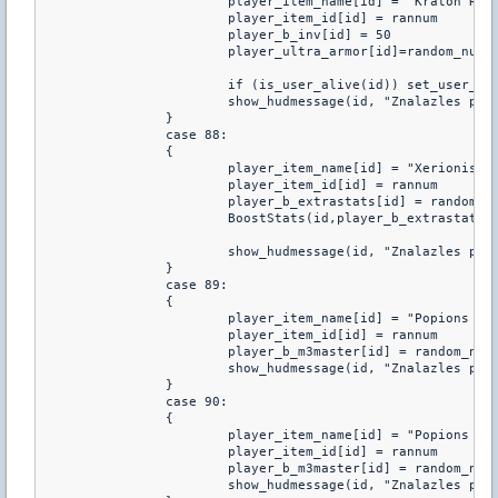
			player_item_name[id] = "Kraton Ringo"

			player_item_id[id] = rannum

			player_b_inv[id] = 50

			player_ultra_armor[id]=random_num(30,50)

			if (is_user_alive(id)) set_user_health(id,100)

			show_hudmessage(id, "Znalazles przedmiot: %s :: Bogowie zagubili ten ring dawno temu, podobno osoba ktora go posiada jest niesmiertelna!",player_item_name[id])	

		}

		case 88:

		{

			player_item_name[id] = "Xerionis Power"

			player_item_id[id] = rannum

			player_b_extrastats[id] = random_num(20,40)

			BoostStats(id,player_b_extrastats[id])

			show_hudmessage(id, "Znalazles przedmiot: %s :: Ten item posiada czesc mocy jednego z Bogow wojny! [+%i]",player_item_name[id],player_b_extrastats[id])	

		}

		case 89:

		{

			player_item_name[id] = "Popions Smition"

			player_item_id[id] = rannum

			player_b_m3master[id] = random_num(4,6)

			show_hudmessage(id, "Znalazles przedmiot: %s :: 1/%i szans do natychmiastowego zabicia m3",player_item_name[id],player_b_m3master[id])	

		}

		case 90:

		{

			player_item_name[id] = "Popions Pergin"

			player_item_id[id] = rannum

			player_b_m3master[id] = random_num(3,5)

			show_hudmessage(id, "Znalazles przedmiot: %s :: 1/%i szans do natychmiastowego zabicia m3",player_item_name[id],player_b_m3master[id])	
