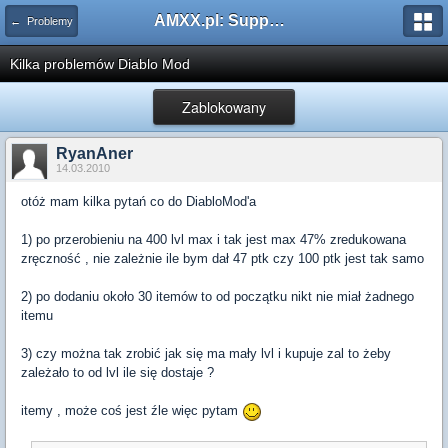
AMXX.pl: Support AMX Mod X i SourceMod
← Problemy
Kilka problemów Diablo Mod
Zablokowany
RyanAner
14.03.2010
otóż mam kilka pytań co do DiabloMod'a
1) po przerobieniu na 400 lvl max i tak jest max 47% zredukowana
zręczność , nie zależnie ile bym dał 47 ptk czy 100 ptk jest tak samo
2) po dodaniu około 30 itemów to od początku nikt nie miał żadnego
itemu
3) czy można tak zrobić jak się ma mały lvl i kupuje zal to żeby
zależało to od lvl ile się dostaje ?
itemy , może coś jest źle więc pytam