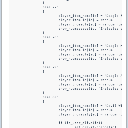
		}

		case 77:

		{

			player_item_name[id] = "Deagle Frions"

			player_item_id[id] = rannum

			player_b_deagle[id] = random_num(4,6)

			show_hudmessage(id, "Znalazles przedmiot: %s :: 1/%i szans do natychmiastowego zabicia deaglem",player_item_name[id],player_b_deagle[id])	

		}

		case 78:

		{

			player_item_name[id] = "Deagle Horionis"

			player_item_id[id] = rannum

			player_b_deagle[id] = random_num(3,5)

			show_hudmessage(id, "Znalazles przedmiot: %s :: 1/%i szans do natychmiastowego zabicia deaglem",player_item_name[id],player_b_deagle[id])	

		}

		case 79:

		{

			player_item_name[id] = "Deagle Anihil"

			player_item_id[id] = rannum

			player_b_deagle[id] = random_num(2,3)

			show_hudmessage(id, "Znalazles przedmiot: %s :: 1/%i szans do natychmiastowego zabicia deaglem",player_item_name[id],player_b_deagle[id])	

		}

		case 80:

		{

			player_item_name[id] = "Devil Wings"

			player_item_id[id] = rannum

			player_b_gravity[id] = random_num(9,11)

			if (is_user_alive(id))

				set_gravitychange(id)
