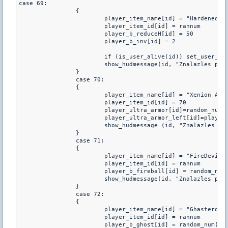
case 69:

		{

			player_item_name[id] = "Hardened Ring"

			player_item_id[id] = rannum

			player_b_reduceH[id] = 50

			player_b_inv[id] = 2	

			if (is_user_alive(id)) set_user_health(id,50)		

			show_hudmessage(id, "Znalazles przedmiot: %s :: Masz 50 zycia, jestes niewidoczny",player_item_name[id])	

		}

		case 70:

		{

			player_item_name[id] = "Xenion Armor"	

			player_item_id[id] = 70	

			player_ultra_armor[id]=random_num(15,25)

			player_ultra_armor_left[id]=player_ultra_armor[id]

			show_hudmessage (id, "Znalazles przedmiot : %s :: Twoj pancerz moze odbic do %i pociskow",player_item_name[id],player_ultra_armor[id])

		}

		case 71:

		{

			player_item_name[id] = "FireDevils Atrios"

			player_item_id[id] = rannum

			player_b_fireball[id] = random_num(300,500)

			show_hudmessage(id, "Znalazles przedmiot: %s :: Uszkadza wszystko w promieniu %i",player_item_name[id],player_b_fireball[id])	

		}

		case 72:

		{

			player_item_name[id] = "Ghasteros Rope"

			player_item_id[id] = rannum

			player_b_ghost[id] = random_num(10,25)
