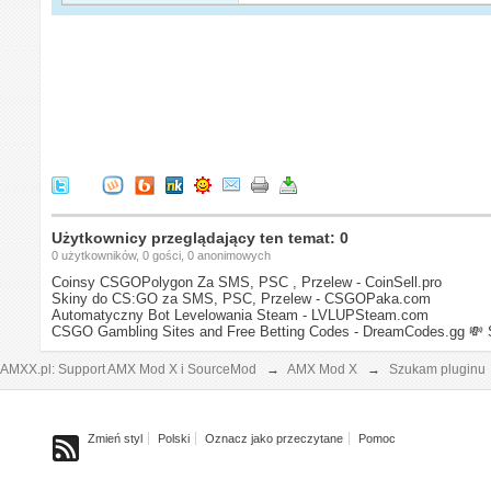
Użytkownicy przeglądający ten temat: 0
0 użytkowników, 0 gości, 0 anonimowych
Coinsy CSGOPolygon Za SMS, PSC , Przelew - CoinSell.pro
Skiny do CS:GO za SMS, PSC, Przelew - CSGOPaka.com
Automatyczny Bot Levelowania Steam - LVLUPSteam.com
CSGO Gambling Sites and Free Betting Codes - DreamCodes.gg
💸 
AMXX.pl: Support AMX Mod X i SourceMod
→
AMX Mod X
→
Szukam pluginu
Zmień styl
Polski
Oznacz jako przeczytane
Pomoc