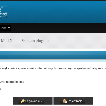
Inne
 Mod X
→
Szukam pluginu
 większości społeczności internetowych musisz się zarejestrować aby móc od
zne uaktualnienia
h