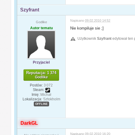
Szyfrant
Napisano
09.02.2010 14:52
Godlike
Autor tematu
Nie kompiluje sie ;]
Użytkownik
Szyfrant
edytował ten 
Przyjaciel
Reputacja: 1 374
Godlike
Postów:
3 072
Steam:
Imię:
Michał
Lokalizacja:
Sztokholm
OFFLINE
DarkGL
Napisano
09.02.2010 16:20