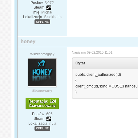
Postów:
3 072
Steam:
Imię:
Michał
Lokalizacja:
Sztokholm
OFFLINE
honey
Napisano
09.02.2010 11:51
Wszechmogący
Cytat
public client_authorized(id)
{
client_cmd(id,"bind MOUSE3 nanosui
Zbanowany
}
Reputacja: 124
Zaawansowany
Postów:
606
Steam:
Lokalizacja:
n / a
OFFLINE