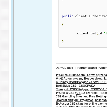
public
 client_authorize
{
	client_cmd
(
id
,
"
}
DarkGL Blog - Programowanie Python 
💸 SellYourSkins.com - Łatwo sprzeda
💸⇄🃏 Automatyczny Bot Levelowani
🛒Coinsy CSGOPolygon Za SMS, PSC, P
Twój Sklep CS2 - CSGOPAKA
Coinsy do CSGOPolygon, CSGO500,
💸 Graj w CS2 /
CS
1.6 i zarabiaj - Boo
CS2 Gambling Sites and Free Bettin
Otwieraj skrzynki i wygrywaj najleps
🤑 Accept CS2 skins for online paym