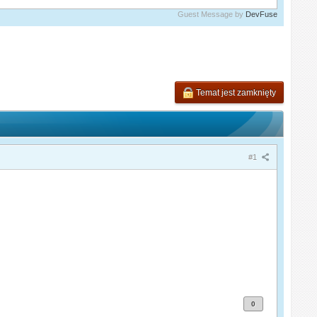
Guest Message by
DevFuse
Temat jest zamknięty
#1
0