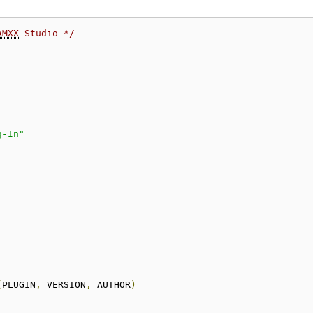
AMXX
-Studio */
g-In"
(
PLUGIN
,
 VERSION
,
 AUTHOR
)