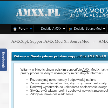
Forum
Dodatki AMXX
Dodatki SourceMod
AMXX.pl: Support AMX Mod X i SourceMod
→
AMX
Witamy w Nieoficjalnym polskim support'cie AMX Mod X
Witamy w Nieoficjalnym polskim support'cie
AMX
Mod X, jak w
prosty proces w którym wymagamy minimalnych informacji.
Rozpoczynaj nowe tematy i odpowiedaj na inne
Zapisz się do tematów i for, aby otrzymywać automatyc
Dodawaj wydarzenia do kalendarza społecznościowego
Stwórz swój własny profil i zdobywaj nowych znajomyc
Zdobywaj nowe doświadczenia