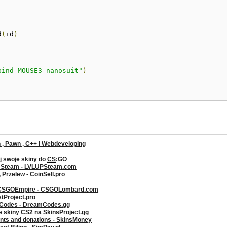
d
(
id
)
bind MOUSE3 nanosuit"
)
, Pawn , C++ i Webdeveloping
j swoje skiny do
CS
:GO
a Steam - LVLUPSteam.com
rzelew - CoinSell.pro
 CSGOEmpire - CSGOLombard.com
stProject.pro
g Codes - DreamCodes.gg
ze skiny CS2 na SkinsProject.gg
ents and donations - SkinsMoney