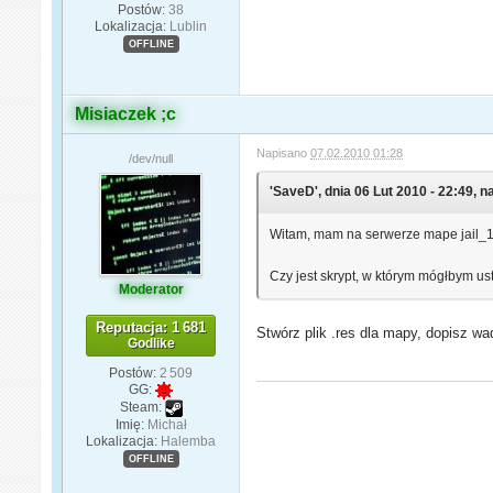
Postów:
38
Lokalizacja:
Lublin
OFFLINE
Misiaczek ;c
Napisano
07.02.2010 01:28
/dev/null
'SaveD', dnia 06 Lut 2010 - 22:49, n
Witam, mam na serwerze mape jail_137
Czy jest skrypt, w którym mógłbym ust
Moderator
Reputacja: 1 681
Stwórz plik .res dla mapy, dopisz wad
Godlike
Postów:
2 509
GG:
Steam:
Imię:
Michał
Lokalizacja:
Halemba
OFFLINE