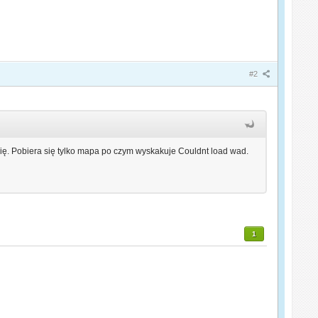
#2
się. Pobiera się tylko mapa po czym wyskakuje Couldnt load wad.
1