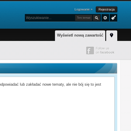
Logowanie »
Rejestracja
Ten temat
Wyświetl nową zawartość
powiadać lub zakładać nowe tematy, ale nie bój się to jest