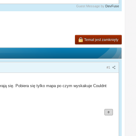
Guest Message by
DevFuse
Temat jest zamknięty
#1
erają się. Pobiera się tylko mapa po czym wyskakuje Couldnt
0