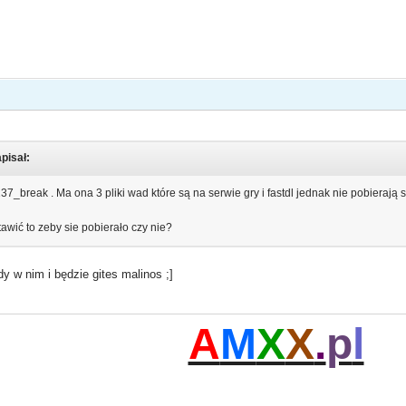
apisał:
_break . Ma ona 3 pliki wad które są na serwie gry i fastdl jednak nie pobierają 
awić to zeby sie pobierało czy nie?
y w nim i będzie gites malinos ;]
A
M
X
X
.
p
l