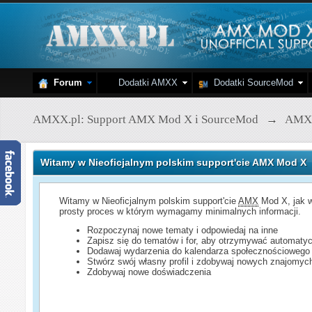
Forum
Dodatki AMXX
Dodatki SourceMod
AMXX.pl: Support AMX Mod X i SourceMod
→
AMX
Witamy w Nieoficjalnym polskim support'cie AMX Mod X
Witamy w Nieoficjalnym polskim support'cie
AMX
Mod X, jak w
prosty proces w którym wymagamy minimalnych informacji.
Rozpoczynaj nowe tematy i odpowiedaj na inne
Zapisz się do tematów i for, aby otrzymywać automatyc
Dodawaj wydarzenia do kalendarza społecznościowego
Stwórz swój własny profil i zdobywaj nowych znajomyc
Zdobywaj nowe doświadczenia