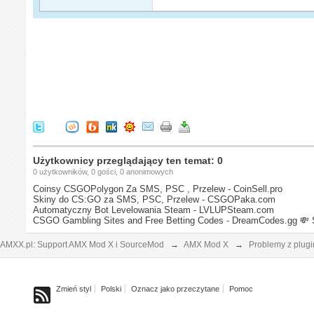
Użytkownicy przeglądający ten temat: 0
0 użytkowników, 0 gości, 0 anonimowych
Coinsy CSGOPolygon Za SMS, PSC , Przelew - CoinSell.pro
Skiny do CS:GO za SMS, PSC, Przelew - CSGOPaka.com
Automatyczny Bot Levelowania Steam - LVLUPSteam.com
CSGO Gambling Sites and Free Betting Codes - DreamCodes.gg
💸 
AMXX.pl: Support AMX Mod X i SourceMod
→
AMX Mod X
→
Problemy z plug
Zmień styl
Polski
Oznacz jako przeczytane
Pomoc