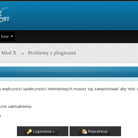
Inne
 Mod X
→
Problemy z pluginami
 większości społeczności internetowych musisz się zarejestrować aby móc od
zne uaktualnienia
h