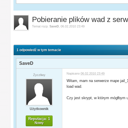
Pobieranie plików wad z serw
Temat rozp.
SaveD
,
06.02.2010 23:49
1 odpowiedź w tym temacie
SaveD
Napisano
06.02.2010 23:49
Życzliwy
Witam, mam na serwerze mape jail_137
load wad.
Czy jest skrypt, w którym mógłbym u
Użytkownik
Reputacja: 1
Nowy