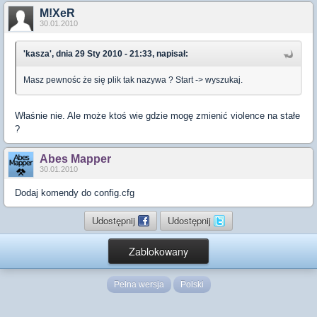
M!XeR
30.01.2010
'kasza', dnia 29 Sty 2010 - 21:33, napisał:
Masz pewnośc że się plik tak nazywa ? Start -> wyszukaj.
Właśnie nie. Ale może ktoś wie gdzie mogę zmienić violence na stałe
?
Abes Mapper
30.01.2010
Dodaj komendy do config.cfg
Udostępnij
Udostępnij
Zablokowany
Pełna wersja
Polski