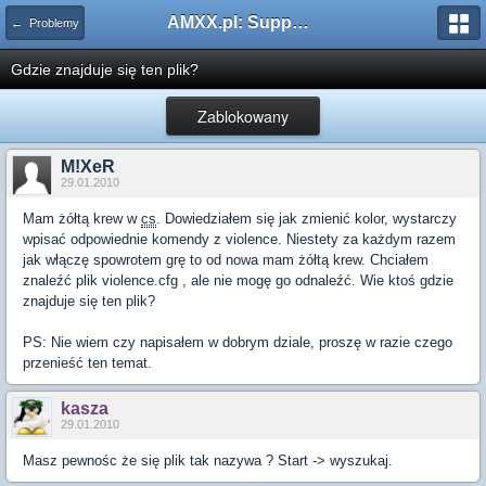
AMXX.pl: Support AMX Mod X i SourceMod
← Problemy
Gdzie znajduje się ten plik?
Zablokowany
M!XeR
29.01.2010
Mam żółtą krew w
cs
. Dowiedziałem się jak zmienić kolor, wystarczy
wpisać odpowiednie komendy z violence. Niestety za każdym razem
jak włączę spowrotem grę to od nowa mam żółtą krew. Chciałem
znaleźć plik violence.cfg , ale nie mogę go odnaleźć. Wie ktoś gdzie
znajduje się ten plik?
PS: Nie wiem czy napisałem w dobrym dziale, proszę w razie czego
przenieść ten temat.
kasza
29.01.2010
Masz pewnośc że się plik tak nazywa ? Start -> wyszukaj.