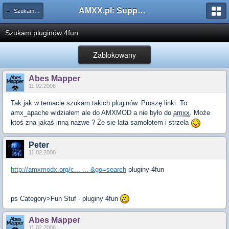
AMXX.pl: Support AMX Mod X i SourceMod
← Szukam pluginu
Szukam pluginów 4fun
Zablokowany
Abes Mapper
11.02.2008
Tak jak w temacie szukam takich pluginów. Proszę linki. To
amx_apache widziałem ale do AMXMOD a nie było do
amxx
. Może
ktoś zna jakąś inną nazwe ? Że sie lata samolotem i strzela
Peter
11.02.2008
http://amxmodx.org/c... ... &go=search
pluginy 4fun
ps Category>Fun Stuf - pluginy 4fun
Abes Mapper
11.02.2008