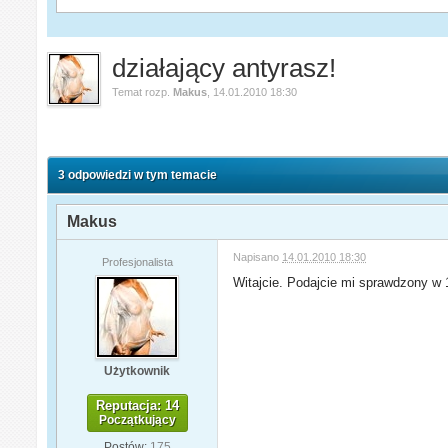
działający antyrasz!
Temat rozp.
Makus
,
14.01.2010 18:30
3 odpowiedzi w tym temacie
Makus
Napisano
14.01.2010 18:30
Profesjonalista
Witajcie. Podajcie mi sprawdzony w 1
Użytkownik
Reputacja: 14
Początkujący
Postów:
175