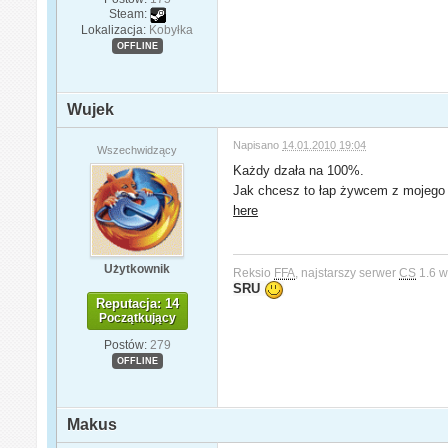
Steam:
Lokalizacja:
Kobyłka
OFFLINE
Wujek
Napisano
14.01.2010 19:04
Wszechwidzący
Każdy dzała na 100%.
Jak chcesz to łap żywcem z mojego 
here
Użytkownik
Reksio
FFA
, najstarszy serwer
CS
1.6 w
SRU
Reputacja: 14
Początkujący
Postów:
279
OFFLINE
Makus