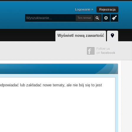
Logowanie »
Rejestracja
Ten temat
Wyświetl nową zawartość
powiadać lub zakładać nowe tematy, ale nie bój się to jest