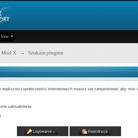
Inne
 Mod X
→
Szukam pluginu
 większości społeczności internetowych musisz się zarejestrować aby móc od
zne uaktualnienia
h