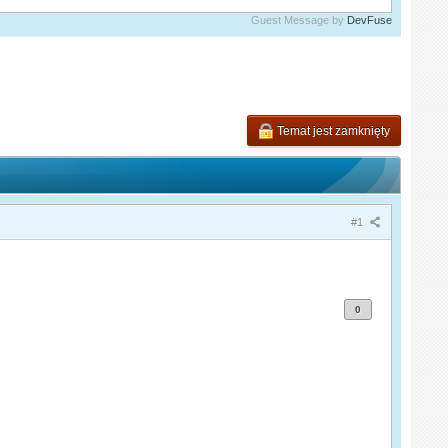
Guest Message by
DevFuse
Temat jest zamknięty
#1
0