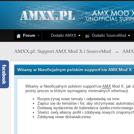
Forum
Dodatki AMXX
Dodatki SourceMod
AMXX.pl: Support AMX Mod X i SourceMod
→
AMX
Witamy w Nieoficjalnym polskim support'cie AMX Mod X
Witamy w Nieoficjalnym polskim support'cie
AMX
Mod X, jak w
prosty proces w którym wymagamy minimalnych informacji.
Rozpoczynaj nowe tematy i odpowiedaj na inne
Zapisz się do tematów i for, aby otrzymywać automatyc
Dodawaj wydarzenia do kalendarza społecznościowego
Stwórz swój własny profil i zdobywaj nowych znajomyc
Zdobywaj nowe doświadczenia