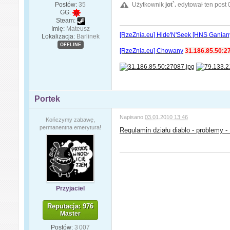
Postów:
35
Użytkownik
jot`.
edytował ten post 
GG:
Steam:
Imię:
Mateusz
[RzeZnia.eu] Hide'N'Seek [HNS Ganian
Lokalizacja:
Barlinek
OFFLINE
[RzeZnia.eu] Chowany
31.186.85.50:2
Portek
Napisano
03.01.2010 13:46
Kończymy zabawę,
permanentna emerytura!
Regulamin działu diablo - problemy - 
Przyjaciel
Reputacja: 976
Master
Postów:
3 007