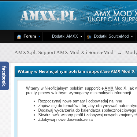
Forum
Dodatki AMXX
Dodatki SourceMod
AMXX.pl: Support AMX Mod X i SourceMod
→
Mod
Witamy w Nieoficjalnym polskim support'cie AMX Mod X
Witamy w Nieoficjalnym polskim support'cie
AMX
Mod X, jak w
prosty proces w którym wymagamy minimalnych informacji.
Rozpoczynaj nowe tematy i odpowiedaj na inne
Zapisz się do tematów i for, aby otrzymywać automatyc
Dodawaj wydarzenia do kalendarza społecznościowego
Stwórz swój własny profil i zdobywaj nowych znajomyc
Zdobywaj nowe doświadczenia