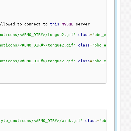
allowed to connect to 
this
MySQL
 server

moticons/<#EMO_DIR#>/tongue2.gif'
class
=
'bbc_emoticon'
 a
moticons/<#EMO_DIR#>/tongue2.gif'
class
=
'bbc_emoticon'
 a
moticons/<#EMO_DIR#>/tongue2.gif'
class
=
'bbc_emoticon'
 a
tyle_emoticons/<#EMO_DIR#>/wink.gif'
class
=
'bbc_emoticon