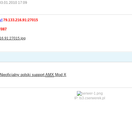
03.01.2010 17:09
y]
79.133.216.91:27015
7087
Nieoficjalny polski support
AMX
Mod X
IP: ts3.cserwerek.pl