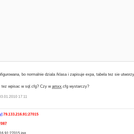
gurowana, bo normalnie dziala /klasa i zapisuje expa, tabela tez sie utworzy
 tez wpisac w sql.cfg? Czy w
amxx
.cfg wystarczy?
03.01.2010 17:11
y]
79.133.216.91:27015
7087