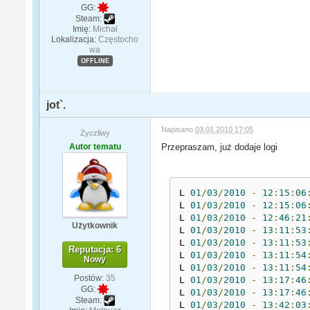
GG:
Steam:
Imię:
Michał
Lokalizacja:
Częstocho
wa
OFFLINE
jot`.
Napisano
03.01.2010 17:05
Życzliwy
Autor tematu
Przepraszam, już dodaje logi
L 
01
/
03
/
2010
-
12
:
15
:
06
L 
01
/
03
/
2010
-
12
:
15
:
06
L 
01
/
03
/
2010
-
12
:
46
:
21
Użytkownik
L 
01
/
03
/
2010
-
13
:
11
:
53
L 
01
/
03
/
2010
-
13
:
11
:
53
Reputacja: 6
L 
01
/
03
/
2010
-
13
:
11
:
54
Nowy
L 
01
/
03
/
2010
-
13
:
11
:
54
Postów:
35
L 
01
/
03
/
2010
-
13
:
17
:
46
GG:
L 
01
/
03
/
2010
-
13
:
17
:
46
Steam:
L 
01
/
03
/
2010
-
13
:
42
:
03