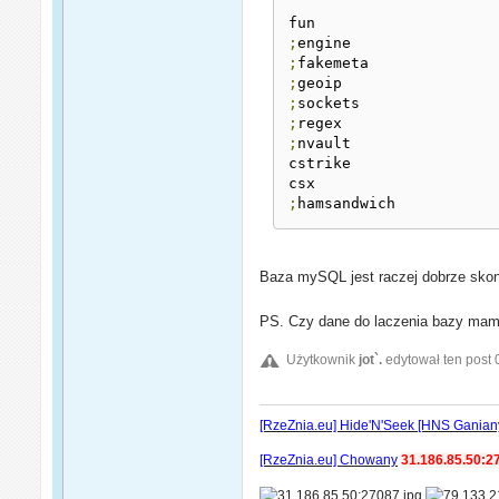
;
;
;
;
;
;
nvault

cstrike

;
hamsandwich
Baza mySQL jest raczej dobrze skonfi
PS. Czy dane do laczenia bazy mam
Użytkownik
jot`.
edytował ten post 
[RzeZnia.eu] Hide'N'Seek [HNS Ganian
[RzeZnia.eu] Chowany
31.186.85.50:2