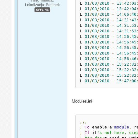
Imię:
Mateusz
L 
01
/
03
/
2010
-
13
:
42
:
03
Lokalizacja:
Barlinek
L 
01
/
03
/
2010
-
13
:
42
:
04
OFFLINE
L 
01
/
03
/
2010
-
14
:
06
:
40
L 
01
/
03
/
2010
-
14
:
31
:
43
L 
01
/
03
/
2010
-
14
:
31
:
53
L 
01
/
03
/
2010
-
14
:
31
:
53
L 
01
/
03
/
2010
-
14
:
56
:
45
L 
01
/
03
/
2010
-
14
:
56
:
45
L 
01
/
03
/
2010
-
14
:
56
:
45
L 
01
/
03
/
2010
-
14
:
56
:
45
L 
01
/
03
/
2010
-
14
:
56
:
46
L 
01
/
03
/
2010
-
15
:
22
:
32
L 
01
/
03
/
2010
-
15
:
22
:
32
L 
01
/
03
/
2010
-
15
:
22
:
32
L 
01
/
03
/
2010
-
15
:
47
:
00
Modules.ini
;;;
;
To
 enable a 
module
,
 r
;
If
 it
's not here, sim