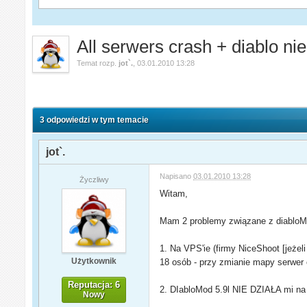
All serwers crash + diablo nie
Temat rozp.
jot`.
,
03.01.2010 13:28
3 odpowiedzi w tym temacie
jot`.
Napisano
03.01.2010 13:28
Życzliwy
Witam,
Mam 2 problemy związane z diabloM
1. Na VPS'ie (firmy NiceShoot [jeże
Użytkownik
18 osób - przy zmianie mapy serwer c
Reputacja: 6
2. DIabloMod 5.9l NIE DZIAŁA mi n
Nowy