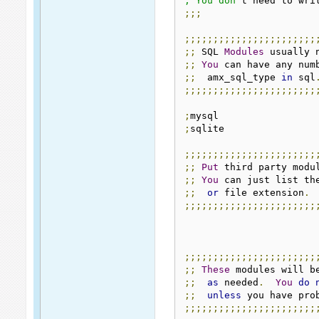
; You don'
t need to wri
;;;
;;;;;;;;;;;;;;;;;;;;;;;
;;
 SQL 
Modules
 usually 
;;
You
 can have any num
;;
  amx_sql_type 
in
 sql
;;;;;;;;;;;;;;;;;;;;;;;
;
;
sqlite

;;;;;;;;;;;;;;;;;;;;;;;
;;
Put
 third party modu
;;
You
 can just list th
;;
or
 file extension
.
;;;;;;;;;;;;;;;;;;;;;;;
;;;;;;;;;;;;;;;;;;;;;;;
;;
These
 modules will b
;;
as
 needed
.
You
do
;;
unless
 you have pro
;;;;;;;;;;;;;;;;;;;;;;;