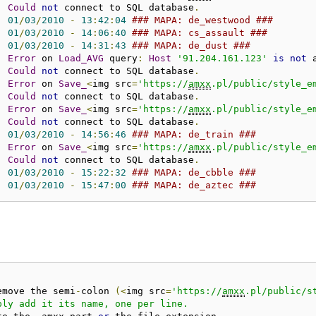
:
Could
not
 connect to SQL database
.
:
01
/
03
/
2010
-
13
:
42
:
04
### MAPA: de_westwood ### 
:
01
/
03
/
2010
-
14
:
06
:
40
### MAPA: cs_assault ### 
:
01
/
03
/
2010
-
14
:
31
:
43
### MAPA: de_dust ### 
:
Error
 on 
Load_AVG
 query
:
Host
'91.204.161.123'
is
not
 
:
Could
not
 connect to SQL database
.
:
Error
 on 
Save_
<
img src
=
'https://
amxx
.pl/public/style_e
:
Could
not
 connect to SQL database
.
:
Error
 on 
Save_
<
img src
=
'https://
amxx
.pl/public/style_e
:
Could
not
 connect to SQL database
.
:
01
/
03
/
2010
-
14
:
56
:
46
### MAPA: de_train ### 
:
Error
 on 
Save_
<
img src
=
'https://
amxx
.pl/public/style_e
:
Could
not
 connect to SQL database
.
:
01
/
03
/
2010
-
15
:
22
:
32
### MAPA: de_cbble ### 
:
01
/
03
/
2010
-
15
:
47
:
00
### MAPA: de_aztec ### 
emove the semi
-
colon 
(<
img src
=
'https://
amxx
.pl/public/s
ply add it its name, one per line.
