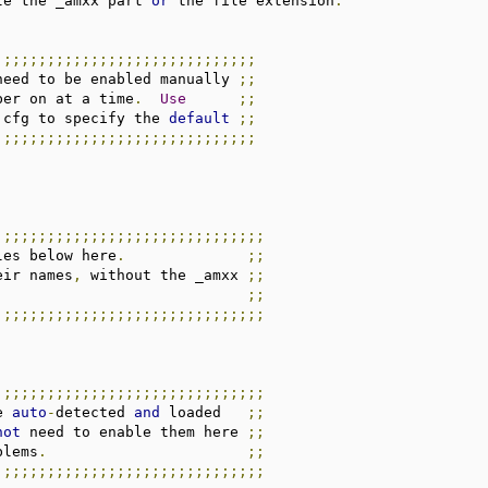
te the _amxx part 
or
 the file extension
.
;;;;;;;;;;;;;;;;;;;;;;;;;;;;;;
need to be enabled manually 
;;
ber on at a time
.
Use
;;
.
cfg to specify the 
default
;;
;;;;;;;;;;;;;;;;;;;;;;;;;;;;;;
;;;;;;;;;;;;;;;;;;;;;;;;;;;;;;;
les below here
.
;;
eir names
,
 without the _amxx 
;;
;;
;;;;;;;;;;;;;;;;;;;;;;;;;;;;;;;
;;;;;;;;;;;;;;;;;;;;;;;;;;;;;;;
e 
auto
-
detected 
and
 loaded   
;;
not
 need to enable them here 
;;
blems
.
;;
;;;;;;;;;;;;;;;;;;;;;;;;;;;;;;;