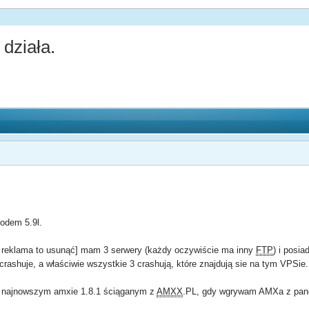
 działa.
odem 5.9l.
li reklama to usunąć] mam 3 serwery (każdy oczywiście ma inny
FTP
) i posi
rashuje, a właściwie wszystkie 3 crashują, które znajdują sie na tym VPSie.
a najnowszym amxie 1.8.1 ściąganym z
AMXX
.PL, gdy wgrywam AMXa z panel