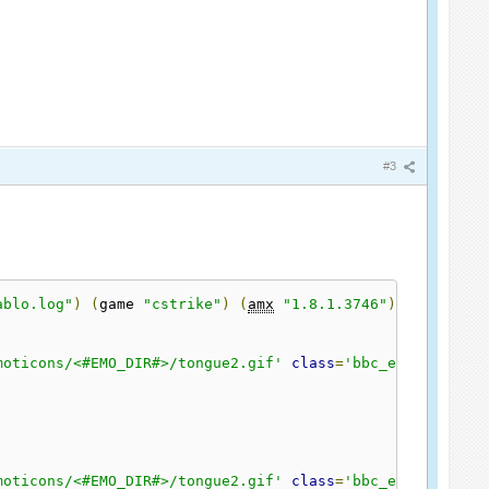
#3
ablo.log"
)
(
game 
"cstrike"
)
(
amx
"1.8.1.3746"
)
moticons/<#EMO_DIR#>/tongue2.gif'
class
=
'bbc_emoticon'
 a
moticons/<#EMO_DIR#>/tongue2.gif'
class
=
'bbc_emoticon'
 a