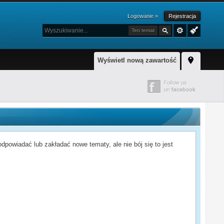
Logowanie »
Rejestracja
Ten temat
Wyświetl nową zawartość
powiadać lub zakładać nowe tematy, ale nie bój się to jest