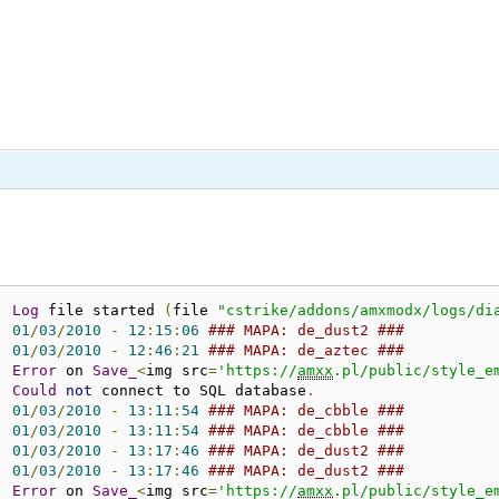
:
Log
 file started 
(
file 
"cstrike/addons/amxmodx/logs/di
:
01
/
03
/
2010
-
12
:
15
:
06
### MAPA: de_dust2 ### 
:
01
/
03
/
2010
-
12
:
46
:
21
### MAPA: de_aztec ### 
:
Error
 on 
Save_
<
img src
=
'https://
amxx
.pl/public/style_e
:
Could
not
 connect to SQL database
.
:
01
/
03
/
2010
-
13
:
11
:
54
### MAPA: de_cbble ### 
:
01
/
03
/
2010
-
13
:
11
:
54
### MAPA: de_cbble ### 
:
01
/
03
/
2010
-
13
:
17
:
46
### MAPA: de_dust2 ### 
:
01
/
03
/
2010
-
13
:
17
:
46
### MAPA: de_dust2 ### 
:
Error
 on 
Save_
<
img src
=
'https://
amxx
.pl/public/style_e