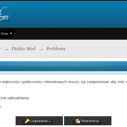
Inne
y
→
Diablo Mod
→
Problemy
 większości społeczności internetowych musisz się zarejestrować aby móc od
zne uaktualnienia
h