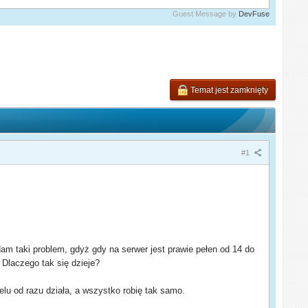
Guest Message by
DevFuse
Temat jest zamknięty
#1
adam taki problem, gdyż gdy na serwer jest prawie pełen od 14 do
 Dlaczego tak się dzieje?
u od razu działa, a wszystko robię tak samo.