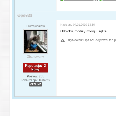
Ops321
Napisano
04.01.2010 13:56
Profesjonalista
Odblokuj moduly mysql i sqlite
Użytkownik
Ops321
edytował ten p
Zbanowany
Reputacja: -2
Nowy
Postów:
205
Lokalizacja:
Jestem?
OFFLINE