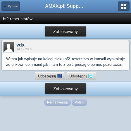
AMXX.pl: Support AMX Mod X i SourceMod
← Pytania
bf2 reset statów
Zablokowany
vdx
14.12.2009
Witam jak wpisuje na kolegi nicku bf2_resetstats w konsoli wyskakuje
ze unkown command jak mam to zrobić proszę o pomoc pozdrawiam
Udostępnij
Udostępnij
Zablokowany
Pełna wersja
Polski