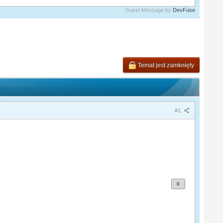
Guest Message by
DevFuse
Temat jest zamknięty
#1
0