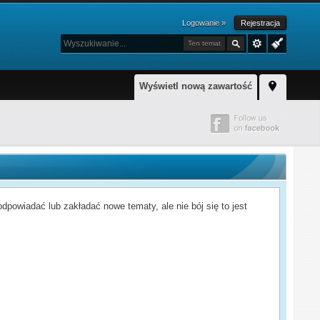
Logowanie »
Rejestracja
Ten temat
Wyświetl nową zawartość
powiadać lub zakładać nowe tematy, ale nie bój się to jest