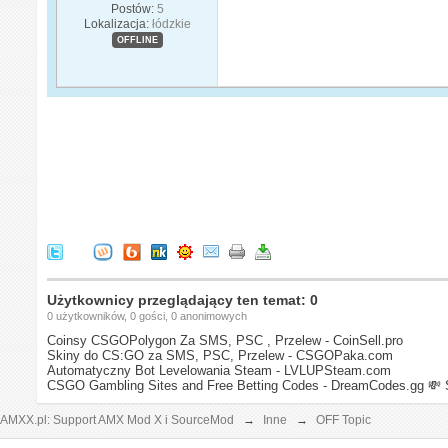
Postów:
5
Lokalizacja:
łódzkie
OFFLINE
Użytkownicy przeglądający ten temat: 0
0 użytkowników, 0 gości, 0 anonimowych
Coinsy CSGOPolygon Za SMS, PSC , Przelew - CoinSell.pro
Skiny do CS:GO za SMS, PSC, Przelew - CSGOPaka.com
Automatyczny Bot Levelowania Steam - LVLUPSteam.com
CSGO Gambling Sites and Free Betting Codes - DreamCodes.gg
💸 
AMXX.pl: Support AMX Mod X i SourceMod
→
Inne
→
OFF Topic