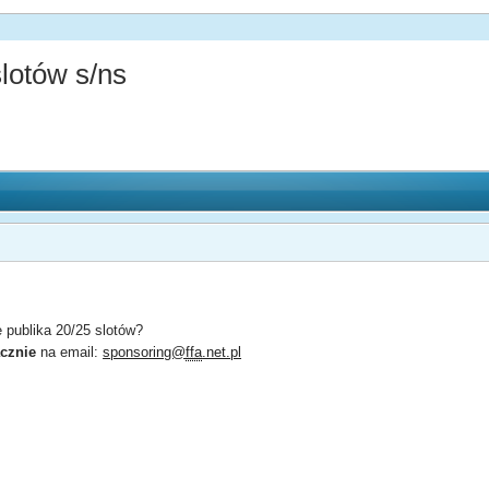
lotów s/ns
 publika 20/25 slotów?
cznie
na email:
sponsoring@
ffa
.net.pl