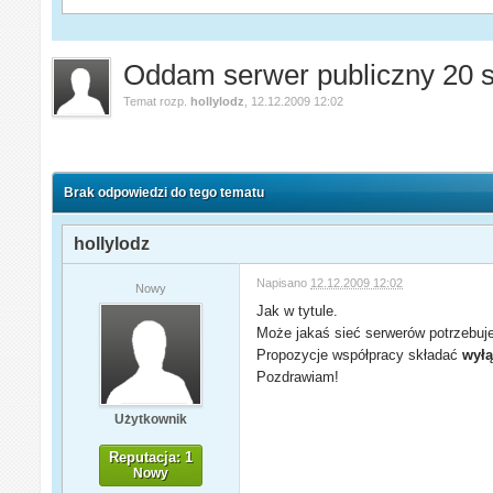
Oddam serwer publiczny 20 s
Temat rozp.
hollylodz
,
12.12.2009 12:02
Brak odpowiedzi do tego tematu
hollylodz
Napisano
12.12.2009 12:02
Nowy
Jak w tytule.
Może jakaś sieć serwerów potrzebuje
Propozycje współpracy składać
wyłą
Pozdrawiam!
Użytkownik
Reputacja: 1
Nowy