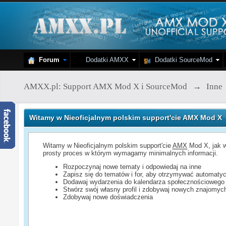
Forum
Dodatki AMXX
Dodatki SourceMod
AMXX.pl: Support AMX Mod X i SourceMod
→
Inne
Witamy w Nieoficjalnym polskim support'cie AMX Mod X
Witamy w Nieoficjalnym polskim support'cie
AMX
Mod X, jak w
prosty proces w którym wymagamy minimalnych informacji.
Rozpoczynaj nowe tematy i odpowiedaj na inne
Zapisz się do tematów i for, aby otrzymywać automatyc
Dodawaj wydarzenia do kalendarza społecznościowego
Stwórz swój własny profil i zdobywaj nowych znajomyc
Zdobywaj nowe doświadczenia