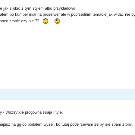
e jak zrobic z tym sql'em albo przykładowo
ałem bo kumpel mial na proserwer ale w poprzednim temacie jak widać nie był
ronce zrobić czy nie ??
wy? Wszsytkie progowna ssaja i tyle.
pisz na gg co podalem wyżej, bo tutaj podejrzewam że by sie spam zrobil.