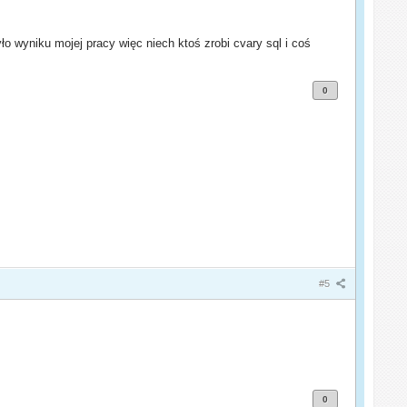
o wyniku mojej pracy więc niech ktoś zrobi cvary sql i coś
0
#5
0