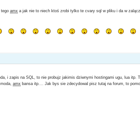
i tego
amx
a jak nie to niech ktoś zrobi tylko te cvary sql w pliku i da w zaląc
da, i zapis na SQL, to nie probujz jakimis dziwnymi hostingami ugu, lua itp. 
o moda,
amx
bansa itp.... Jak bys sie zdecydowal pisz tutaj na forum, to pom