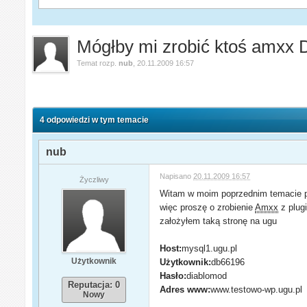
Mógłby mi zrobić ktoś amxx 
Temat rozp.
nub
,
20.11.2009 16:57
4 odpowiedzi w tym temacie
nub
Napisano
20.11.2009 16:57
Życzliwy
Witam w moim poprzednim temacie pro
więc proszę o zrobienie
Amxx
z plug
założyłem taką stronę na ugu
Host:
mysql1.ugu.pl
Użytkownik
Użytkownik:
db66196
Hasło:
diablomod
Reputacja: 0
Adres www:
www.testowo-wp.ugu.pl
Nowy