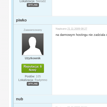
Lokalizacja:
Sieradz
OFFLINE
piwko
Napisano
21.11.2009 08:27
Zaawansowany
na darmowym hostingu nie zadziala ci
Użytkownik
Reputacja: 6
Nowy
Postów:
105
Lokalizacja:
Radymno
OFFLINE
nub