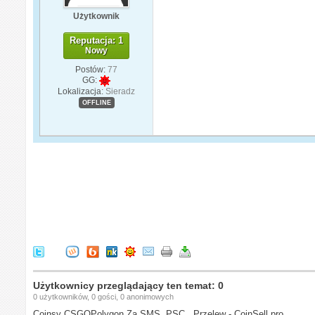
Użytkownik
Reputacja: 1
Nowy
Postów:
77
GG:
Lokalizacja:
Sieradz
OFFLINE
Użytkownicy przeglądający ten temat: 0
0 użytkowników, 0 gości, 0 anonimowych
Coinsy CSGOPolygon Za SMS, PSC , Przelew - CoinSell.pro