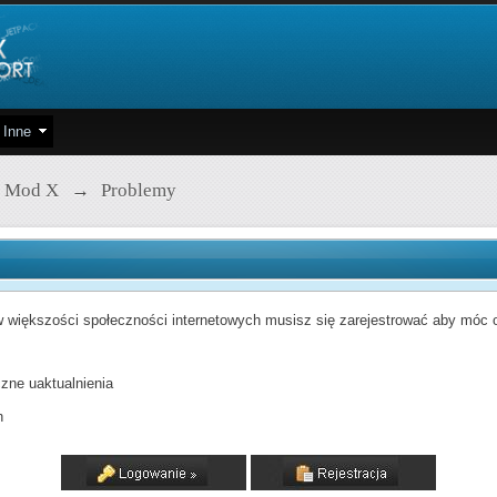
Inne
 Mod X
→
Problemy
 większości społeczności internetowych musisz się zarejestrować aby móc od
zne uaktualnienia
h