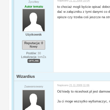
Napisano
21.11.2009 10:04
Życzliwy
Autor tematu
to chociaż mogli byście opisać dobrz
dać w załączniku z tymi danymi co d
opisze czy trzeba coś jeszcze na st
Użytkownik
Reputacja: 0
Nowy
Postów:
30
Lokalizacja:
lomŻa
OFFLINE
Wizardius
Napisano
21.11.2009 11:06
Zaawansowany
Od kiedy to niceshoot.pl jest darmo
Ja ci moge wszsytko wytlumaczyc, na