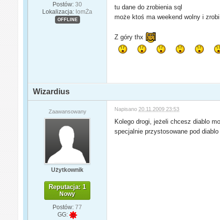
Postów:
30
tu dane do zrobienia sql
Lokalizacja:
lomŻa
może ktoś ma weekend wolny i zrob
OFFLINE
Z góry thx
Wizardius
Napisano
20.11.2009 23:53
Zaawansowany
Kolego drogi, jeżeli chcesz diablo mo
specjalnie przystosowane pod diabl
Użytkownik
Reputacja: 1
Nowy
Postów:
77
GG: