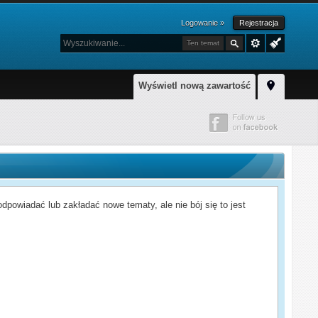
Logowanie »
Rejestracja
Ten temat
Wyświetl nową zawartość
powiadać lub zakładać nowe tematy, ale nie bój się to jest