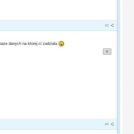
#3
baze danych na ktorej ci zadziala
0
#4