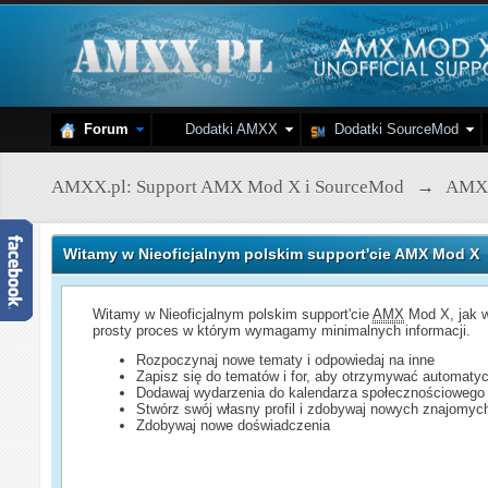
Forum
Dodatki AMXX
Dodatki SourceMod
AMXX.pl: Support AMX Mod X i SourceMod
→
AMX
Witamy w Nieoficjalnym polskim support'cie AMX Mod X
Witamy w Nieoficjalnym polskim support'cie
AMX
Mod X, jak w
prosty proces w którym wymagamy minimalnych informacji.
Rozpoczynaj nowe tematy i odpowiedaj na inne
Zapisz się do tematów i for, aby otrzymywać automatyc
Dodawaj wydarzenia do kalendarza społecznościowego
Stwórz swój własny profil i zdobywaj nowych znajomyc
Zdobywaj nowe doświadczenia