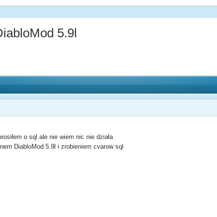
DiabloMod 5.9l
siłem o sql ale nie wiem nic nie działa
inem DiabloMod 5.9l i zrobieniem cvarow sql