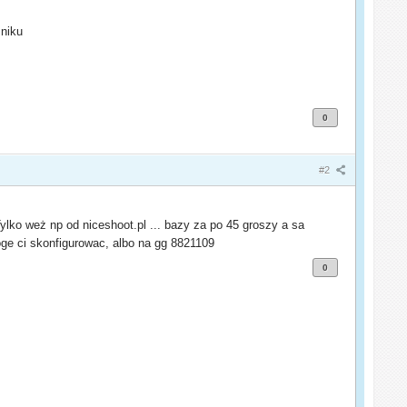
zniku
0
#2
Tylko weż np od niceshoot.pl ... bazy za po 45 groszy a sa
oge ci skonfigurowac, albo na gg 8821109
0