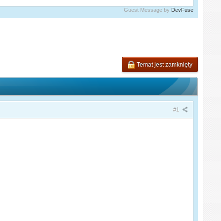
Guest Message by
DevFuse
Temat jest zamknięty
#1