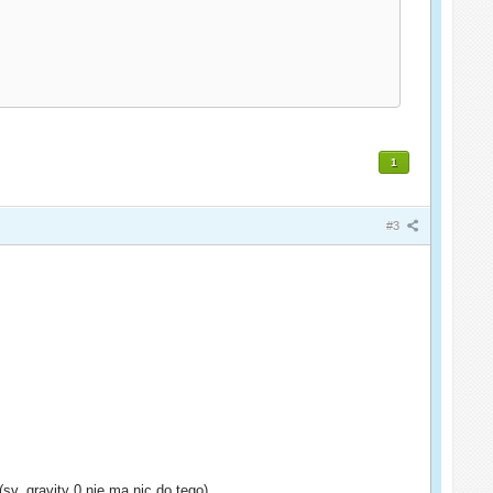
1
#3
sv_gravity 0 nie ma nic do tego)