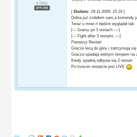
e Góry
OFFLINE
[
Dodano
: 18-11-2009, 15:19
]
Dobra już zrobiłem sam,a komendy ja
Teraz u mnie rr będzie wyglądał tak:
[--- Gramy po 3 restach ----]
[--- Fight after 3 restarts ----]
Pierwszy Restart
Gracze lecą do góry i zatrzymują się
Gracza spadają wolnym tempem na z
Kiedy spadną odbywa się 2 restart
Po trzecim restarcie jest LIVE