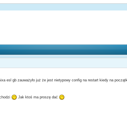
xa esl gb zauważyło już że jest nietypowy config na restart kiedy na począt
o chodzi
Jak ktoś ma proszę dać