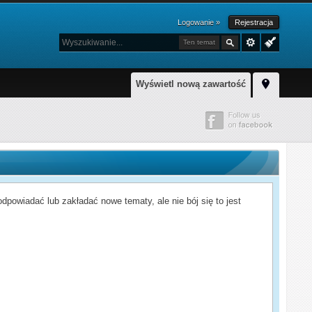
Logowanie »
Rejestracja
Ten temat
Wyświetl nową zawartość
powiadać lub zakładać nowe tematy, ale nie bój się to jest