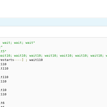
; wait; wait; wait"
t"
it5"
wait10; wait10; wait10; wait10; wait10; wait10; wait10; 
restarts
----]
;
 wait110

110

t110

t110

110

t10

110

t6
