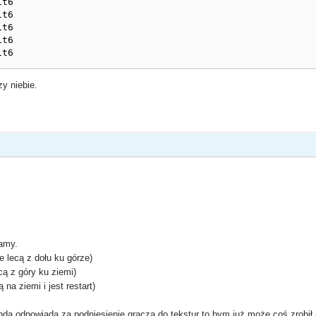
t6

t6

t6

t6

it6
zy niebie.
amy.
 lecą z dołu ku górze)
cą z góry ku ziemi)
na ziemi i jest restart)
a odpowiada za podniesienie gracza do tekstur to bym już może coś zrobił (