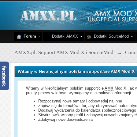
Forum
Dodatki AMXX
Dodatki SourceMod
AMXX.pl: Support AMX Mod X i SourceMod
→
Count
Witamy w Nieoficjalnym polskim support'cie AMX Mod X
Witamy w Nieoficjalnym polskim support'cie
AMX
Mod X, jak w
prosty proces w którym wymagamy minimalnych informacji.
Rozpoczynaj nowe tematy i odpowiedaj na inne
Zapisz się do tematów i for, aby otrzymywać automatyc
Dodawaj wydarzenia do kalendarza społecznościowego
Stwórz swój własny profil i zdobywaj nowych znajomyc
Zdobywaj nowe doświadczenia