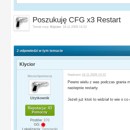
Poszukuję CFG x3 Restart
Temat rozp.
Klycior
,
18.11.2009 14:22
2 odpowiedzi w tym temacie
Klycior
Napisano
18.11.2009 14:22
Wszechpomocny
Pewno wielu z was podczas grania mi
nastepnie restarty.
Użytkownik
Jeżeli już ktoś to widział to wie o c
Reputacja: 43
Pomocny
Postów:
370
GG:
Lokalizacja:
Tarnowski