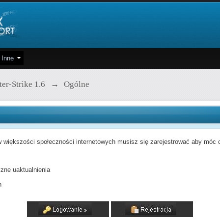
Inne
er-Strike 1.6
→
Ogólne
 większości społeczności internetowych musisz się zarejestrować aby móc od
zne uaktualnienia
h