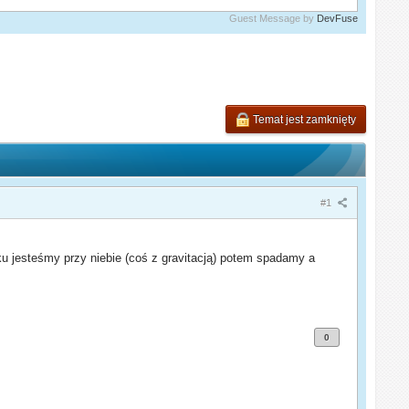
Guest Message by
DevFuse
Temat jest zamknięty
#1
ku jesteśmy przy niebie (coś z gravitacją) potem spadamy a
0