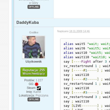
e Góry
OFFLINE
DaddyKuba
Napisano
18.11.2009 14:46
Godlike
alias
 wait5 
"wait; wait
alias
 wait6 
"wait5; wai
alias
 wait10 
"wait5; wa
alias
 wait110 
"wait10; 
say 
[----
Fight
 after 
3
 
Użytkownik
sv_restartround 
1
;
 wait
Reputacja: 255
say 
[-----#
1
-----]
;
 wai
Wszechwidzący
say 
;
 wait110

say 
[-----#
2
-----]
;
 wai
Postów:
1 227
sv_restartround 
1
;
 wait
GG:
say 
;
 wait110

Steam:
Imię:
Kamil
say 
[-----#
3
-----]
;
 wai
Lokalizacja:
Pszczyna
sv_restartround 
3
;
 wait
OFFLINE
say 
;
 wait110

say 
[
LIVE
--------]
;
 wai