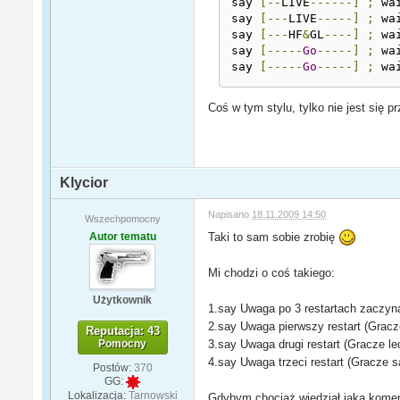
say 
[--
LIVE
------]
;
 wai
say 
[---
LIVE
-----]
;
 wai
say 
[---
HF
&
GL
----]
;
 wai
say 
[-----
Go
-----]
;
 wai
say 
[-----
Go
-----]
;
 wa
Coś w tym stylu, tylko nie jest się pr
Klycior
Napisano
18.11.2009 14:50
Wszechpomocny
Autor tematu
Taki to sam sobie zrobię
Mi chodzi o coś takiego:
Użytkownik
1.say Uwaga po 3 restartach zaczyn
2.say Uwaga pierwszy restart (Gracze
Reputacja: 43
Pomocny
3.say Uwaga drugi restart (Gracze le
4.say Uwaga trzeci restart (Gracze są 
Postów:
370
GG:
Lokalizacja:
Tarnowski
Gdybym chociaż wiedział jaka komend