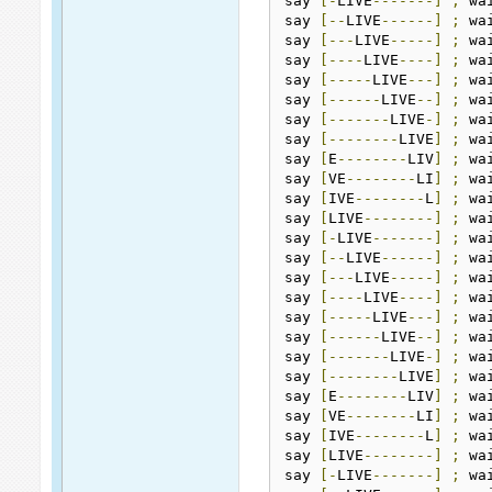
say 
[-
LIVE
-------]
;
 wai
say 
[--
LIVE
------]
;
 wai
say 
[---
LIVE
-----]
;
 wai
say 
[----
LIVE
----]
;
 wai
say 
[-----
LIVE
---]
;
 wai
say 
[------
LIVE
--]
;
 wai
say 
[-------
LIVE
-]
;
 wai
say 
[--------
LIVE
]
;
 wai
say 
[
E
--------
LIV
]
;
 wai
say 
[
VE
--------
LI
]
;
 wai
say 
[
IVE
--------
L
]
;
 wai
say 
[
LIVE
--------]
;
 wai
say 
[-
LIVE
-------]
;
 wai
say 
[--
LIVE
------]
;
 wai
say 
[---
LIVE
-----]
;
 wai
say 
[----
LIVE
----]
;
 wai
say 
[-----
LIVE
---]
;
 wai
say 
[------
LIVE
--]
;
 wai
say 
[-------
LIVE
-]
;
 wai
say 
[--------
LIVE
]
;
 wai
say 
[
E
--------
LIV
]
;
 wai
say 
[
VE
--------
LI
]
;
 wai
say 
[
IVE
--------
L
]
;
 wai
say 
[
LIVE
--------]
;
 wai
say 
[-
LIVE
-------]
;
 wai