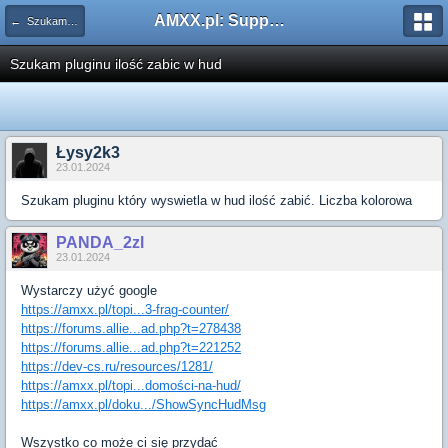
AMXX.pl: Support AMX Mod X i SourceMod
← Szukam pluginu
Szukam pluginu ilość zabic w hud
Łysy2k3
23.01.2024
Szukam pluginu który wyswietla w hud ilość zabić. Liczba kolorowa
PANDA_2zl
23.01.2024
Wystarczy użyć google
https://amxx.pl/topi...3-frag-counter/
https://forums.allie...ad.php?t=278438
https://forums.allie...ad.php?t=221252
https://dev-cs.ru/resources/1281/
https://amxx.pl/topi...domości-na-hud/
https://amxx.pl/doku.../ShowSyncHudMsg
Wszystko co może ci się przydać