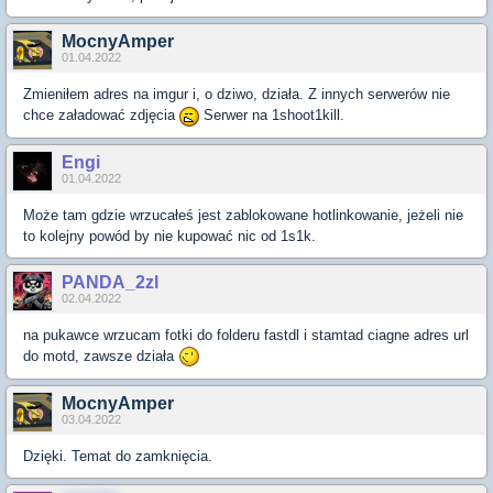
MocnyAmper
01.04.2022
Zmieniłem adres na imgur i, o dziwo, działa. Z innych serwerów nie
chce załadować zdjęcia
Serwer na 1shoot1kill.
Engi
01.04.2022
Może tam gdzie wrzucałeś jest zablokowane hotlinkowanie, jeżeli nie
to kolejny powód by nie kupować nic od 1s1k.
PANDA_2zl
02.04.2022
na pukawce wrzucam fotki do folderu fastdl i stamtad ciagne adres url
do motd, zawsze działa
MocnyAmper
03.04.2022
Dzięki. Temat do zamknięcia.