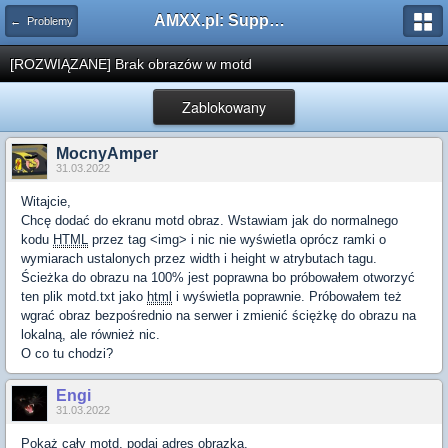
AMXX.pl: Support AMX Mod X i SourceMod
← Problemy
[ROZWIĄZANE] Brak obrazów w motd
Zablokowany
MocnyAmper
31.03.2022
Witajcie,
Chcę dodać do ekranu motd obraz. Wstawiam jak do normalnego
kodu
HTML
przez tag <img> i nic nie wyświetla oprócz ramki o
wymiarach ustalonych przez width i height w atrybutach tagu.
Ścieżka do obrazu na 100% jest poprawna bo próbowałem otworzyć
ten plik motd.txt jako
html
i wyświetla poprawnie. Próbowałem też
wgrać obraz bezpośrednio na serwer i zmienić ściężkę do obrazu na
lokalną, ale również nic.
O co tu chodzi?
Engi
31.03.2022
Pokaż cały motd, podaj adres obrazka.