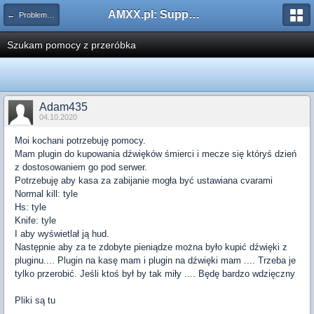
AMXX.pl: Support AMX Mod X i SourceMod
← Problemy z pluginami
Szukam pomocy z przeróbka
Adam435
04.10.2020
Moi kochani potrzebuję pomocy.
Mam plugin do kupowania dźwięków śmierci i mecze się któryś dzień
z dostosowaniem go pod serwer.
Potrzebuję aby kasa za zabijanie mogła być ustawiana cvarami
Normal kill: tyle
Hs: tyle
Knife: tyle
I aby wyświetlał ją hud.
Następnie aby za te zdobyte pieniądze można było kupić dźwięki z
pluginu.... Plugin na kasę mam i plugin na dźwięki mam .... Trzeba je
tylko przerobić. Jeśli ktoś był by tak miły .... Będę bardzo wdzięczny
Pliki są tu