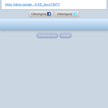
https://drive.google...A-KE_6uysY6ljTY
Udostępnij
Udostępnij
Pełna wersja
Polski